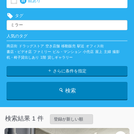
鏡あり
タグ
人気のタグ
商店街
ドラッグストア
空き店舗
移動販売
駅近
オフィス街
書店・ビデオ店
ファミリー
ビル・マンション
小売店
屋上
主婦
撮影
机・椅子貸出しあり
1階
貸しギャラリー
さらに条件を指定
検索
検索結果 1 件