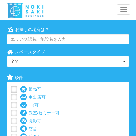
Toggle
naviga
お探しの場所は？
スペースタイプ
全て
条件
販売可
車出店可
PR可
教室/セミナー可
撮影可
防音