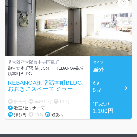
大阪府大阪市中央区瓦町
タイプ
御堂筋本町駅 徒歩3分！ REBANGA御堂
屋外
筋本町BLDG.
REBANGA御堂筋本町BLDG.
広さ
おおきにスペース ミラー
5㎡
販売可
車出店可
PR可
1日あたり
教室/セミナー可
1,100円
撮影可
防音
鏡あり