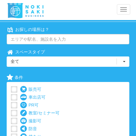
Toggle
naviga
お探しの場所は？
スペースタイプ
全て
条件
販売可
車出店可
PR可
教室/セミナー可
撮影可
防音