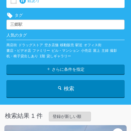
鏡あり
タグ
人気のタグ
商店街
ドラッグストア
空き店舗
移動販売
駅近
オフィス街
書店・ビデオ店
ファミリー
ビル・マンション
小売店
屋上
主婦
撮影
机・椅子貸出しあり
1階
貸しギャラリー
さらに条件を指定
検索
検索結果 1 件