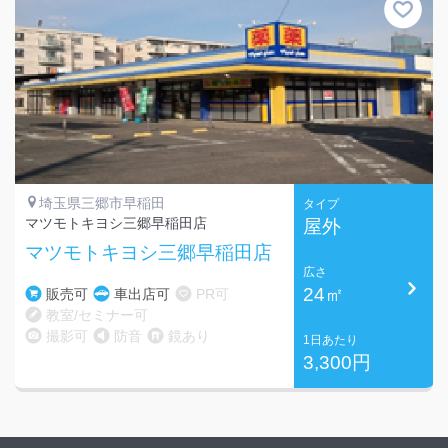
埼玉県三郷市早稲田
タイプ
マツモトキヨシ三郷早稲田店
屋外
マツモトキヨシ三郷早稲田店
広さ
24㎡
販売可
車出店可
PR可
教室/セミナー可
撮影可
防音
鏡あり
1日あたり
3,300円