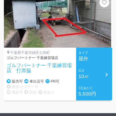
千葉県千葉市緑区土気町
タイプ
ゴルフパートナー 千葉練習場店
屋外
ゴルフパートナー 千葉練習場
店 打席脇
広さ
10㎡
販売可
車出店可
PR可
教室/セミナー可
1日あたり
撮影可
防音
鏡あり
5,500円