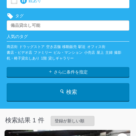
鏡あり
タグ
人気のタグ
商店街
ドラッグストア
空き店舗
移動販売
駅近
オフィス街
書店・ビデオ店
ファミリー
ビル・マンション
小売店
屋上
主婦
撮影
机・椅子貸出しあり
1階
貸しギャラリー
さらに条件を指定
検索
検索結果 1 件