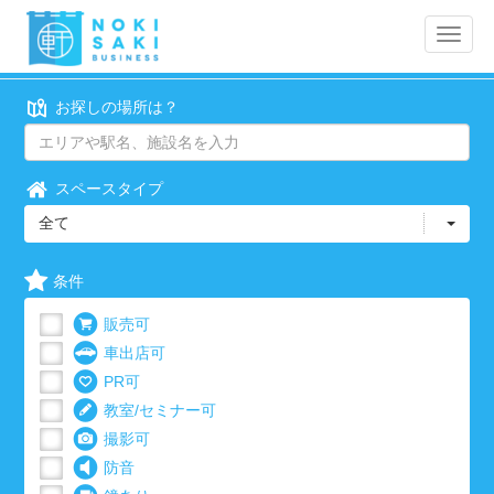
Toggle
naviga
お探しの場所は？
スペースタイプ
全て
条件
販売可
車出店可
PR可
教室/セミナー可
撮影可
防音