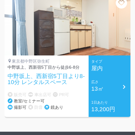
東京都中野区弥生町
タイプ
中野坂上、西新宿5丁目から徒歩6-8分
屋内
中野坂上、西新宿5丁目より8-
10分 レンタルスペース
広さ
13㎡
販売可
車出店可
PR可
教室/セミナー可
1日あたり
撮影可
防音
鏡あり
13,200円