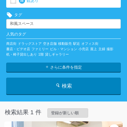
鏡あり
タグ
人気のタグ
商店街
ドラッグストア
空き店舗
移動販売
駅近
オフィス街
書店・ビデオ店
ファミリー
ビル・マンション
小売店
屋上
主婦
撮影
机・椅子貸出しあり
1階
貸しギャラリー
さらに条件を指定
検索
検索結果 1 件