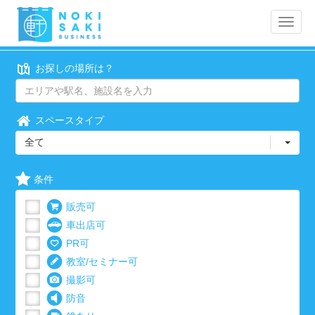
Toggle
naviga
お探しの場所は？
スペースタイプ
全て
条件
販売可
車出店可
PR可
教室/セミナー可
撮影可
防音