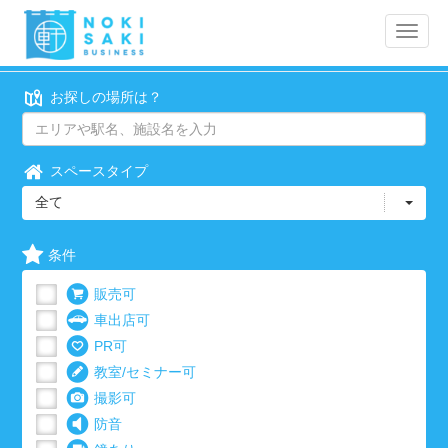
Toggle
naviga
お探しの場所は？
スペースタイプ
全て
条件
販売可
車出店可
PR可
教室/セミナー可
撮影可
防音