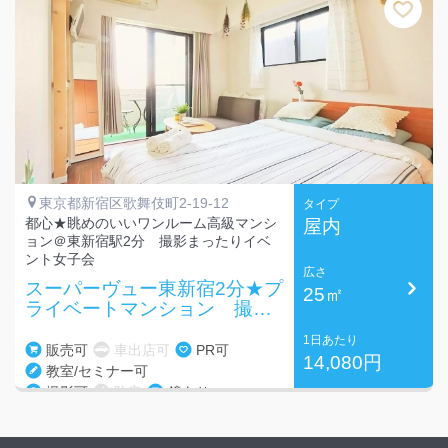
東京都新宿区歌舞伎町2-19-12
タイプ
都心★眺めのいいワンルーム高級マンシ
屋内
ョン＠東新宿駅2分 撮影まったりイベ
ント女子会
広さ
スーパーヴュー東新宿2分★プ
25㎡
ライベートマンション 撮影
イベント女子会
1日あたり
販売可
車出店可
PR可
14,080円
教室/セミナー可
撮影可
防音
鏡あり