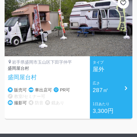
岩手県盛岡市玉山区下田字仲平
タイプ
盛岡屋台村
屋外
盛岡屋台村
広さ
287㎡
販売可
車出店可
PR可
教室/セミナー可
撮影可
防音
鏡あり
1日あたり
3,300円