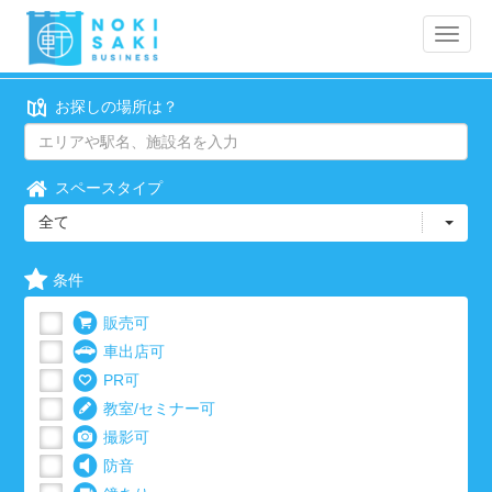
Toggle
naviga
お探しの場所は？
スペースタイプ
全て
条件
販売可
車出店可
PR可
教室/セミナー可
撮影可
防音