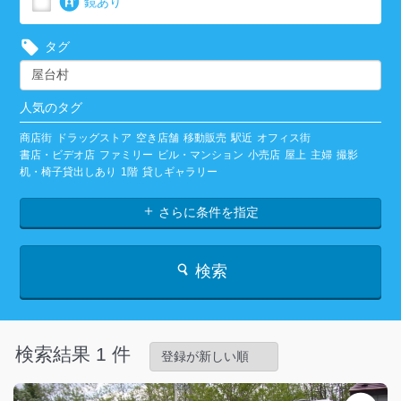
鏡あり
タグ
人気のタグ
商店街
ドラッグストア
空き店舗
移動販売
駅近
オフィス街
書店・ビデオ店
ファミリー
ビル・マンション
小売店
屋上
主婦
撮影
机・椅子貸出しあり
1階
貸しギャラリー
さらに条件を指定
検索
検索結果 1 件