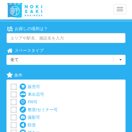
Toggle
naviga
お探しの場所は？
スペースタイプ
全て
条件
販売可
車出店可
PR可
教室/セミナー可
撮影可
防音