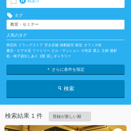
鏡あり
タグ
人気のタグ
商店街
ドラッグストア
空き店舗
移動販売
駅近
オフィス街
書店・ビデオ店
ファミリー
ビル・マンション
小売店
屋上
主婦
撮影
机・椅子貸出しあり
1階
貸しギャラリー
さらに条件を指定
検索
検索結果 1 件