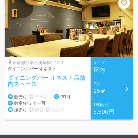
東京都台東区浅草橋1-18-1
タイプ
ダイニングバー オネスト
屋内
ダイニングバー オネスト店舗
内スペース
広さ
15㎡
販売可
車出店可
PR可
教室/セミナー可
1日あたり
撮影可
防音
鏡あり
5,500円