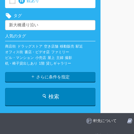
鏡あり
タグ
人気のタグ
商店街
ドラッグストア
空き店舗
移動販売
駅近
オフィス街
書店・ビデオ店
ファミリー
ビル・マンション
小売店
屋上
主婦
撮影
机・椅子貸出しあり
1階
貸しギャラリー
さらに条件を指定
検索
軒先について