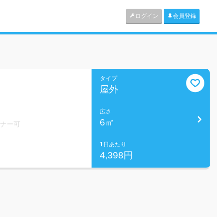
ログイン
会員登録
タイプ
屋外
広さ
6㎡
ミナー可
1日あたり
4,398円