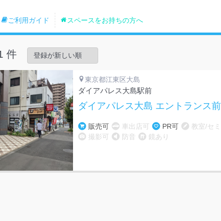
ご利用ガイド
スペースをお持ちの方へ
1 件
東京都江東区大島
ダイアパレス大島駅前
ダイアパレス大島 エントランス前
販売可
車出店可
PR可
教室/セ
撮影可
防音
鏡あり