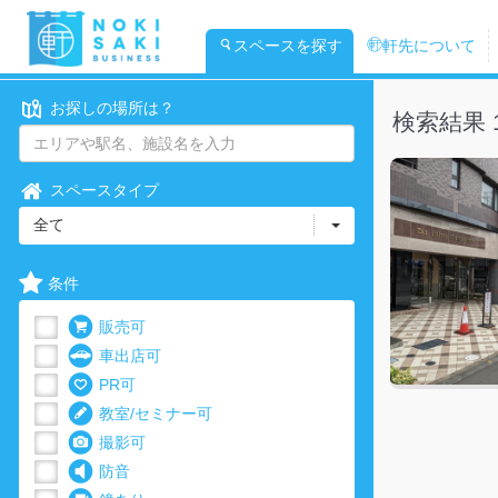
スペースを探す
軒先について
お探しの場所は？
検索結果 
スペースタイプ
全て
条件
販売可
車出店可
PR可
教室/セミナー可
撮影可
防音