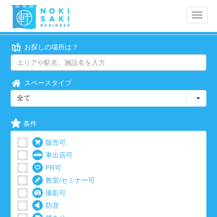
Toggle
naviga
お探しの場所は？
スペースタイプ
全て
条件
販売可
車出店可
PR可
教室/セミナー可
撮影可
防音