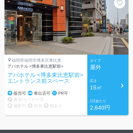
福岡県福岡市博多区東比恵
タイプ
アパホテル <博多東比恵駅前>
屋外
アパホテル <博多東比恵駅前>
エントランス前スペース
広さ
15㎡
販売可
車出店可
PR可
教室/セミナー可
1日あたり
撮影可
防音
鏡あり
2,640円