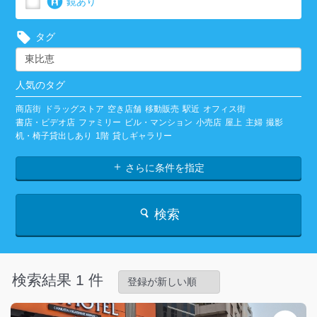
鏡あり
タグ
人気のタグ
商店街
ドラッグストア
空き店舗
移動販売
駅近
オフィス街
書店・ビデオ店
ファミリー
ビル・マンション
小売店
屋上
主婦
撮影
机・椅子貸出しあり
1階
貸しギャラリー
さらに条件を指定
検索
検索結果 1 件