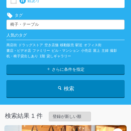
鏡あり
タグ
人気のタグ
商店街
ドラッグストア
空き店舗
移動販売
駅近
オフィス街
書店・ビデオ店
ファミリー
ビル・マンション
小売店
屋上
主婦
撮影
机・椅子貸出しあり
1階
貸しギャラリー
さらに条件を指定
検索
検索結果 1 件