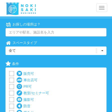
Toggle
naviga
お探しの場所は？
スペースタイプ
全て
条件
販売可
車出店可
PR可
教室/セミナー可
撮影可
防音