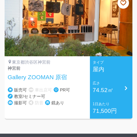
東京都渋谷区神宮前
タイプ
神宮前
屋内
Gallery ZOOMAN 原宿
広さ
74.52㎡
販売可
車出店可
PR可
教室/セミナー可
撮影可
防音
鏡あり
1日あたり
71,500円