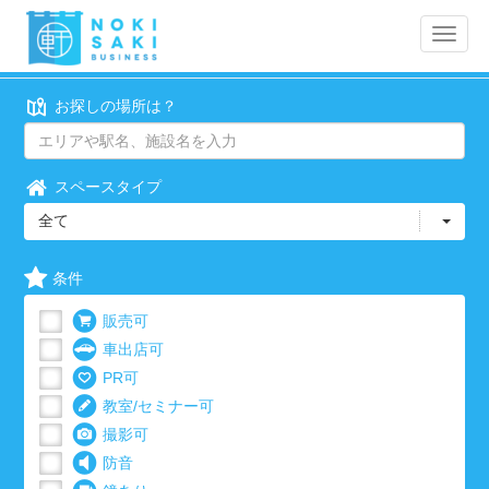
Toggle
naviga
お探しの場所は？
スペースタイプ
全て
条件
販売可
車出店可
PR可
教室/セミナー可
撮影可
防音