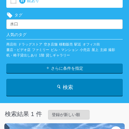
鏡あり
タグ
人気のタグ
商店街
ドラッグストア
空き店舗
移動販売
駅近
オフィス街
書店・ビデオ店
ファミリー
ビル・マンション
小売店
屋上
主婦
撮影
机・椅子貸出しあり
1階
貸しギャラリー
さらに条件を指定
検索
検索結果 1 件