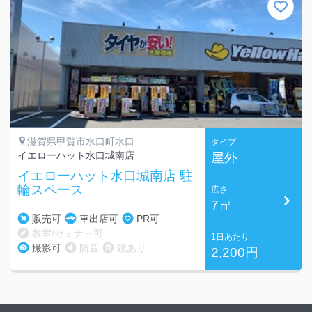
滋賀県甲賀市水口町水口
タイプ
イエローハット水口城南店
屋外
イエローハット水口城南店 駐
輪スペース
広さ
7㎡
販売可
車出店可
PR可
教室/セミナー可
1日あたり
撮影可
防音
鏡あり
2,200円