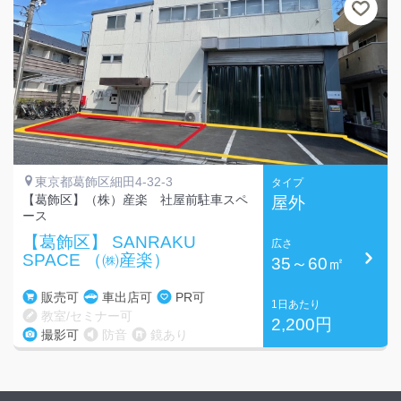
東京都葛飾区細田4-32-3
タイプ
【葛飾区】（株）産楽 社屋前駐車スペ
屋外
ース
【葛飾区】 SANRAKU
広さ
SPACE （㈱産楽）
35～60㎡
販売可
車出店可
PR可
1日あたり
教室/セミナー可
2,200円
撮影可
防音
鏡あり