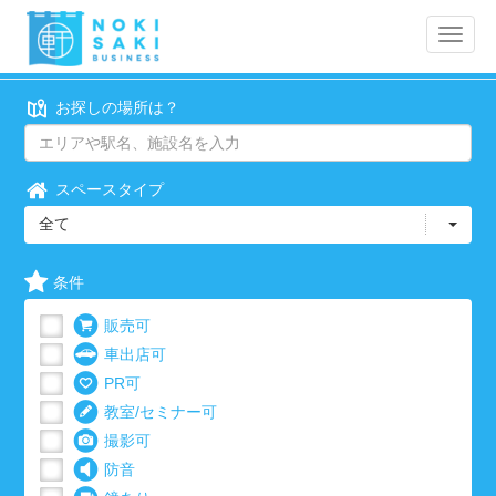
Toggle
naviga
お探しの場所は？
スペースタイプ
全て
条件
販売可
車出店可
PR可
教室/セミナー可
撮影可
防音