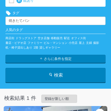
鏡あり
タグ
人気のタグ
商店街
ドラッグストア
空き店舗
移動販売
駅近
オフィス街
書店・ビデオ店
ファミリー
ビル・マンション
小売店
屋上
主婦
撮影
机・椅子貸出しあり
1階
貸しギャラリー
さらに条件を指定
検索
検索結果 1 件