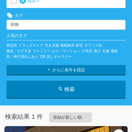
鏡あり
タグ
人気のタグ
商店街
ドラッグストア
空き店舗
移動販売
駅近
オフィス街
書店・ビデオ店
ファミリー
ビル・マンション
小売店
屋上
主婦
撮影
机・椅子貸出しあり
1階
貸しギャラリー
さらに条件を指定
検索
検索結果 1 件