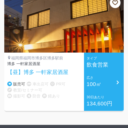
福岡県福岡市博多区博多駅前
タイプ
博多 一軒家居酒屋
飲食営業
【昼】博多 一軒家居酒屋
広さ
100㎡
販売可
車出店可
PR可
教室/セミナー可
撮影可
防音
鏡あり
30日あたり
134,600円