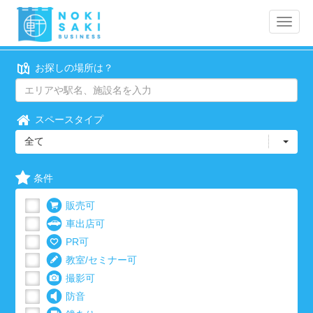
Toggle
naviga
お探しの場所は？
スペースタイプ
全て
条件
販売可
車出店可
PR可
教室/セミナー可
撮影可
防音