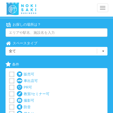
Toggle
naviga
お探しの場所は？
スペースタイプ
全て
条件
販売可
車出店可
PR可
教室/セミナー可
撮影可
防音