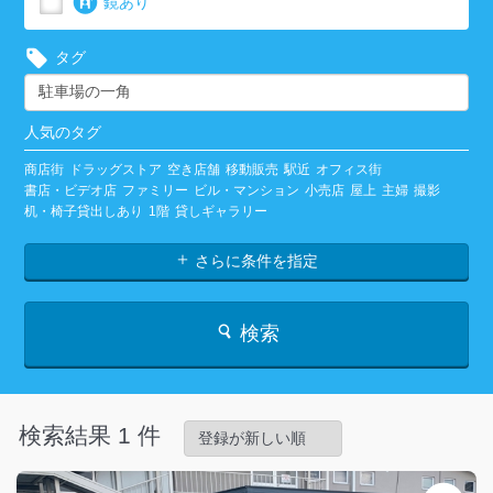
鏡あり
タグ
人気のタグ
商店街
ドラッグストア
空き店舗
移動販売
駅近
オフィス街
書店・ビデオ店
ファミリー
ビル・マンション
小売店
屋上
主婦
撮影
机・椅子貸出しあり
1階
貸しギャラリー
さらに条件を指定
検索
検索結果 1 件