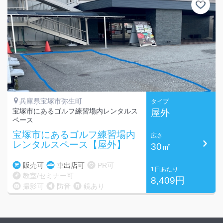
兵庫県宝塚市弥生町
タイプ
宝塚市にあるゴルフ練習場内レンタルス
屋外
ペース
宝塚市にあるゴルフ練習場内
広さ
レンタルスペース【屋外】
30㎡
販売可
車出店可
PR可
1日あたり
教室/セミナー可
8,409円
撮影可
防音
鏡あり