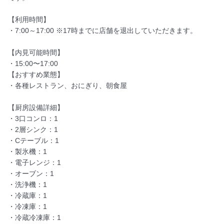
【利用時間】

・7:00～17:00 ※17時までに店舗を退出していただきます。

【内見可能時間】

・15:00〜17:00

【おすすめ業態】　 

・各種レストラン、おにぎり、朝食屋

【厨房設備詳細】　

・3口コンロ：1　 

・2層シンク：1    

・Cテーブル：1  

・製氷機：1     

・電子レンジ：1     

・オーブン：1      

・洗浄機：1      

・冷蔵庫：1

・冷凍庫：1

・冷蔵冷凍庫：1
