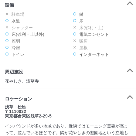
設備
駐車場
鍵
水道
扉
シャッター
床(砂利・土)
床(砂利・土以外)
電気コンセント
照明
暖房
冷房
屋根
トイレ
インターネット
周辺施設
花やしき、浅草寺
ロケーション
浅草 松邑
〒1110032
東京都台東区浅草2-29-5
インバウンドが多い地域であり、近隣ではモーニング需要が高ま
って、並んでいるほどです。隣が花やしきの遊園地という立地も