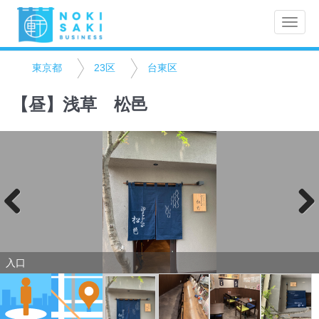
Toggle
naviga
東京都
23区
台東区
【昼】浅草 松邑
Previo
Next
us
入口