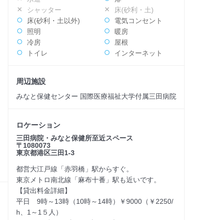
シャッター
床(砂利・土)
床(砂利・土以外)
電気コンセント
照明
暖房
冷房
屋根
トイレ
インターネット
周辺施設
みなと保健センター 国際医療福祉大学付属三田病院
ロケーション
三田病院・みなと保健所至近スペース
〒1080073
東京都港区三田1-3
都営大江戸線「赤羽橋」駅からすぐ。
東京メトロ南北線「麻布十番」駅も近いです。
【貸出料金詳細】
平日 9時～13時（10時～14時）￥9000（￥2250/
h、1～1５人）