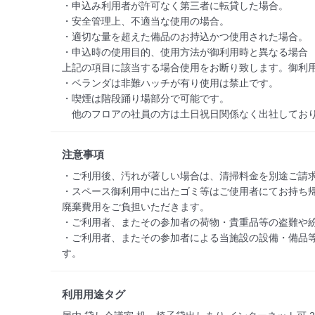
・申込み利用者が許可なく第三者に転貸した場合。

・安全管理上、不適当な使用の場合。

・適切な量を超えた備品のお持込かつ使用された場合。

・申込時の使用目的、使用方法が御利用時と異なる場合

上記の項目に該当する場合使用をお断り致します。御利用
・ベランダは非難ハッチが有り使用は禁止です。

・喫煙は階段踊り場部分で可能です。

　他のフロアの社員の方は土日祝日関係なく出社してお
注意事項
・ご利用後、汚れが著しい場合は、清掃料金を別途ご請求
・スペース御利用中に出たゴミ等はご使用者にてお持ち帰り
廃棄費用をご負担いただきます。

・ご利用者、またその参加者の荷物・貴重品等の盗難や紛
・ご利用者、またその参加者による当施設の設備・備品
す。
利用用途タグ