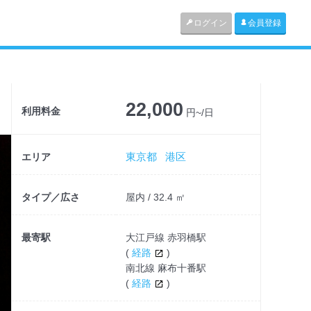
ログイン
会員登録
22,000
利用料金
円~/日
東京都
港区
エリア
タイプ／広さ
屋内 / 32.4 ㎡
最寄駅
大江戸線 赤羽橋駅
(
経路
)
南北線 麻布十番駅
(
経路
)