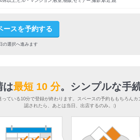
席以上,ビル・マンション,教室,物販,セミナー,撮影,駅近,鏡
ペースを予約する
日の選択へ進みます
請は
最短 10 分
。
シンプルな手続
迷っている10分で登録が終わります。スペースの予約ももちろんカ
認されたら、あとは当日、出店するのみ。:)