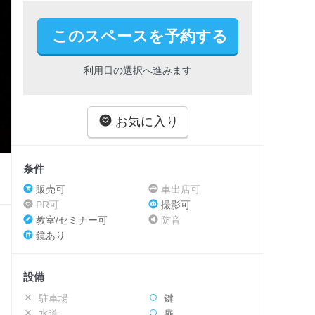
このスペースを予約する
利用日の選択へ進みます
お気に入り
条件
販売可
車出店可
PR可
撮影可
教室/セミナー可
防音
鏡あり
設備
駐車場
鍵
水道
扉