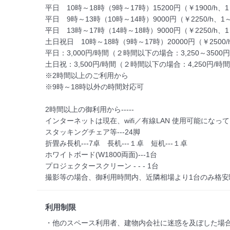
平日　10時～18時（9時～17時）15200円（￥1900/h、1～
平日　9時～13時（10時～14時）9000円（￥2250/h、1～1
平日　13時～17時（14時～18時）9000円（￥2250/h、1～
土日祝日　10時～18時（9時～17時）20000円（￥2500/h
平日：3,000円/時間（２時間以下の場合：3,250～3500円
土日祝：3,500円/時間（２時間以下の場合：4,250円/時間
※2時間以上のご利用から

※9時～18時以外の時間対応可

2時間以上の御利用から‐‐‐‐‐

インターネットは現在、wifi／有線LAN 使用可能になって
スタッキングチェア等‐‐‐24脚

折畳み長机‐‐‐7卓　長机‐‐‐１卓　短机‐‐‐１卓

ホワイトボード(W1800両面)‐‐‐1台

プロジェクタースクリーン - - - 1台

撮影等の場合、御利用時間内、近隣相場より1台のみ格
利用制限
・他のスペース利用者、建物内会社に迷惑を及ぼした場合