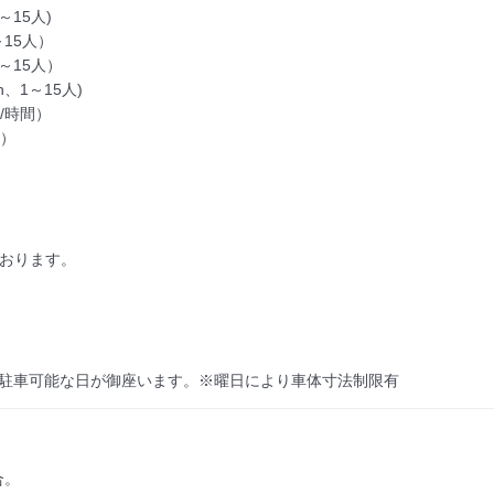
15人)

5人）  

15人） 

、1～15人)

/時間）

）

おります。

安駐車可能な日が御座います。※曜日により車体寸法制限有
。
