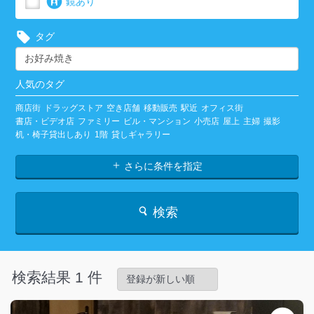
鏡あり
タグ
人気のタグ
商店街
ドラッグストア
空き店舗
移動販売
駅近
オフィス街
書店・ビデオ店
ファミリー
ビル・マンション
小売店
屋上
主婦
撮影
机・椅子貸出しあり
1階
貸しギャラリー
さらに条件を指定
検索
検索結果 1 件