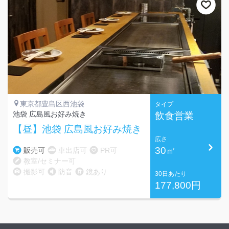
東京都豊島区西池袋
タイプ
池袋 広島風お好み焼き
飲食営業
【昼】池袋 広島風お好み焼き
広さ
30㎡
販売可
車出店可
PR可
教室/セミナー可
撮影可
防音
鏡あり
30日あたり
177,800円