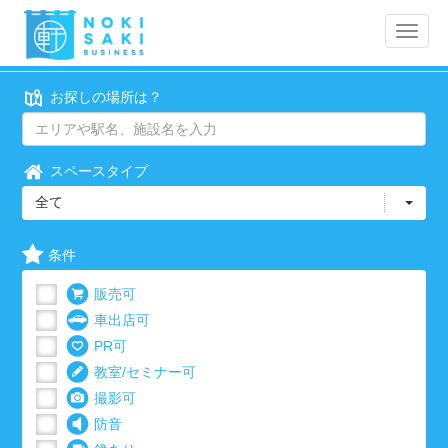
Toggle
naviga
お探しの場所は？
スペースタイプ
全て
条件
販売可
車出店可
PR可
教室/セミナー可
撮影可
防音