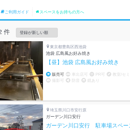
ご利用ガイド
スペースをお持ちの方へ
2 件
東京都豊島区西池袋
池袋 広島風お好み焼き
【昼】池袋 広島風お好み焼き
販売可
車出店可
PR可
教室/セ
撮影可
防音
鏡あり
埼玉県川口市安行原
ガーデン川口安行
ガーデン川口安行 駐車場スペー