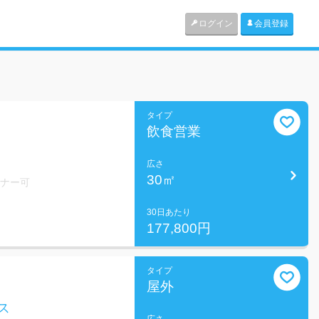
ログイン
会員登録
タイプ
飲食営業
広さ
30㎡
ミナー可
30日あたり
177,800円
タイプ
屋外
ス