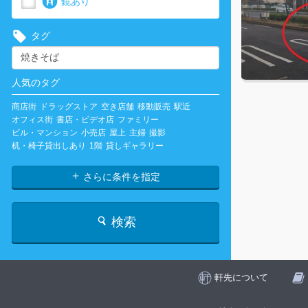
鏡あり
タグ
人気のタグ
商店街
ドラッグストア
空き店舗
移動販売
駅近
オフィス街
書店・ビデオ店
ファミリー
ビル・マンション
小売店
屋上
主婦
撮影
机・椅子貸出しあり
1階
貸しギャラリー
さらに条件を指定
検索
軒先について