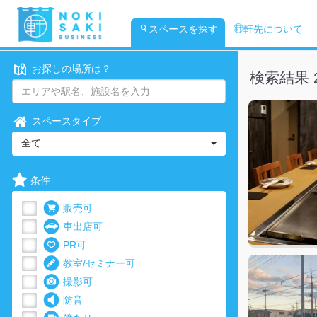
スペースを探す
軒先について
お探しの場所は？
検索結果 
スペースタイプ
全て
条件
販売可
車出店可
PR可
教室/セミナー可
撮影可
防音