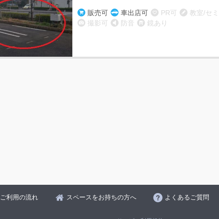
販売可
車出店可
PR可
教室/セ
撮影可
防音
鏡あり
ご利用の流れ
スペースをお持ちの方へ
よくあるご質問