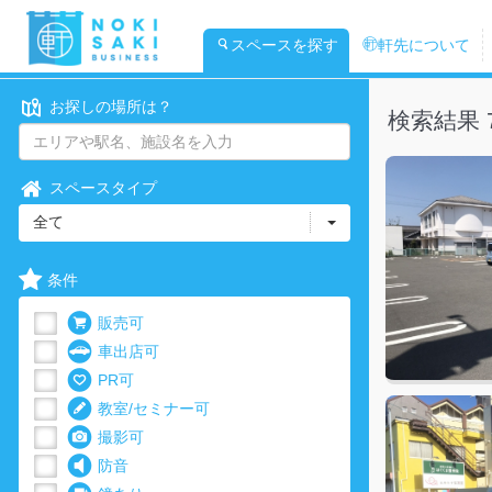
スペースを探す
軒先について
お探しの場所は？
検索結果 
スペースタイプ
全て
条件
販売可
車出店可
PR可
教室/セミナー可
撮影可
防音