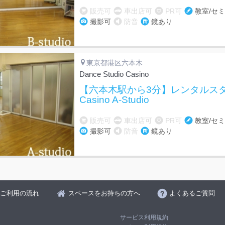
販売可
車出店可
PR可
教室/セ
撮影可
防音
鏡あり
東京都港区六本木
Dance Studio Casino
【六本木駅から3分】レンタルスタ
Casino A-Studio
販売可
車出店可
PR可
教室/セ
撮影可
防音
鏡あり
ご利用の流れ
スペースをお持ちの方へ
よくあるご質問
サービス利用規約