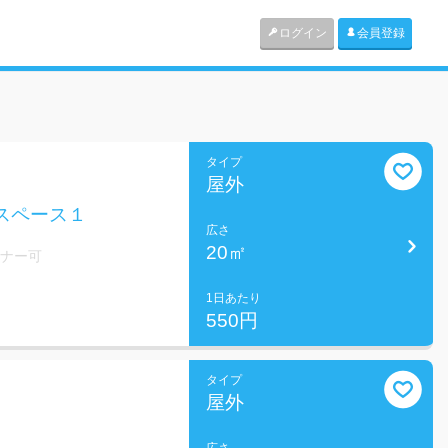
ログイン
会員登録
タイプ
屋外
 スペース１
広さ
20㎡
ミナー可
1日あたり
550円
タイプ
屋外