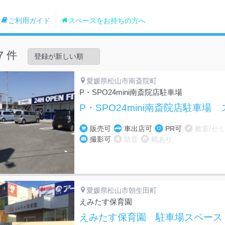
ご利用ガイド
スペースをお持ちの方へ
7 件
愛媛県松山市南斎院町
P・SPO24mini南斎院店駐車場
P・SPO24mini南斎院店駐車場
販売可
車出店可
PR可
教室/セ
撮影可
防音
鏡あり
愛媛県松山市朝生田町
えみたす保育園
えみたす保育園 駐車場スペース