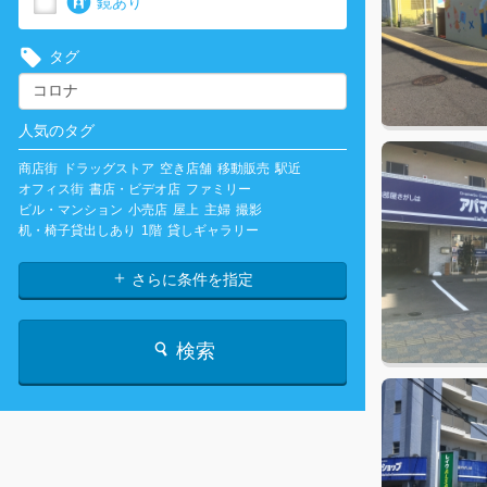
鏡あり
タグ
人気のタグ
商店街
ドラッグストア
空き店舗
移動販売
駅近
オフィス街
書店・ビデオ店
ファミリー
ビル・マンション
小売店
屋上
主婦
撮影
机・椅子貸出しあり
1階
貸しギャラリー
さらに条件を指定
検索