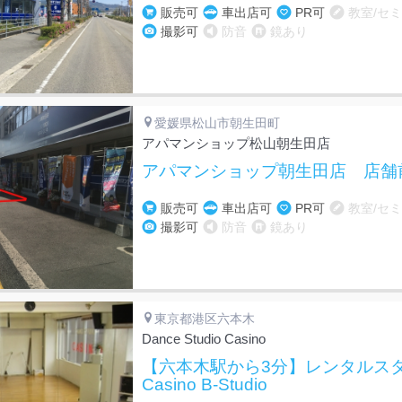
販売可
車出店可
PR可
教室/セ
撮影可
防音
鏡あり
愛媛県松山市朝生田町
アパマンショップ松山朝生田店
アパマンショップ朝生田店 店舗
販売可
車出店可
PR可
教室/セ
撮影可
防音
鏡あり
東京都港区六本木
Dance Studio Casino
【六本木駅から3分】レンタルスタ
Casino B-Studio