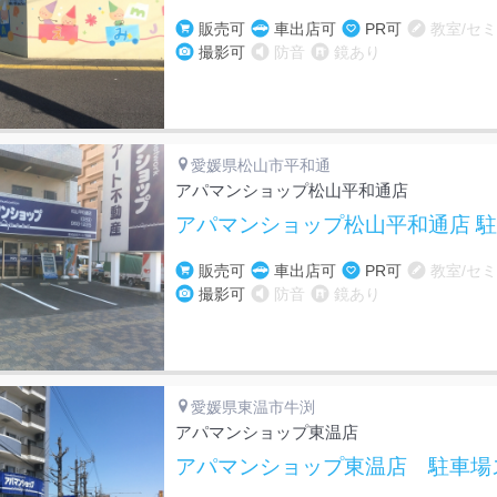
販売可
車出店可
PR可
教室/セ
撮影可
防音
鏡あり
愛媛県松山市平和通
アパマンショップ松山平和通店
アパマンショップ松山平和通店 
販売可
車出店可
PR可
教室/セ
撮影可
防音
鏡あり
愛媛県東温市牛渕
アパマンショップ東温店
アパマンショップ東温店 駐車場