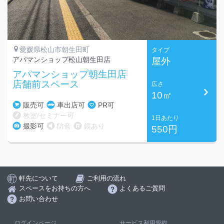
愛媛県松山市朝生田町
タイプ
アパマンショップ松山朝生田店
屋外
アパマンショップ朝生田店
店舗前スペース
広さ
10㎡
販売可
車出店可
PR可
教室/セミナー可
1日あたり
撮影可
防音
鏡あり
550円
軒先について
ご利用の流れ
スペースをお持ちの方へ
よくあるご質問
お問い合わせ
ログインページ
サービス利用規約