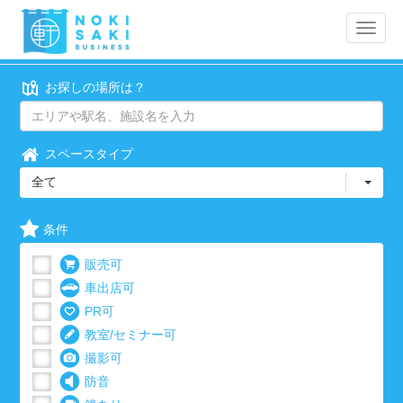
Toggle
naviga
お探しの場所は？
スペースタイプ
全て
条件
販売可
車出店可
PR可
教室/セミナー可
撮影可
防音