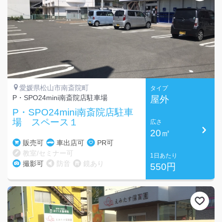
愛媛県松山市南斎院町
タイプ
P・SPO24mini南斎院店駐車場
屋外
P・SPO24mini南斎院店駐車
場 スペース１
広さ
20㎡
販売可
車出店可
PR可
教室/セミナー可
1日あたり
撮影可
防音
鏡あり
550円