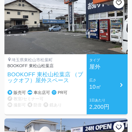
埼玉県東松山市松葉町
タイプ
BOOKOFF 東松山松葉店
屋外
BOOKOFF 東松山松葉店 （ブ
ックオフ）屋外スペース
広さ
10㎡
販売可
車出店可
PR可
教室/セミナー可
1日あたり
撮影可
防音
鏡あり
2,200円