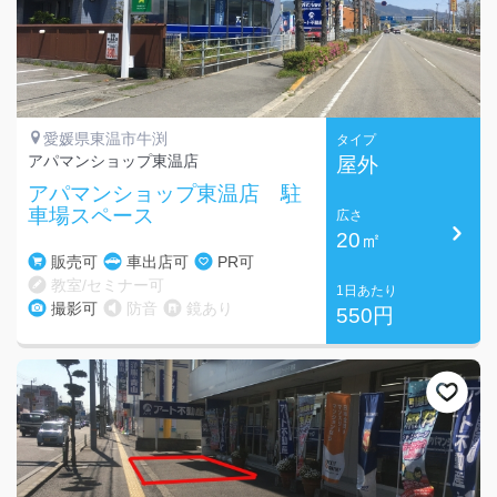
愛媛県東温市牛渕
タイプ
アパマンショップ東温店
屋外
アパマンショップ東温店 駐
車場スペース
広さ
20㎡
販売可
車出店可
PR可
教室/セミナー可
1日あたり
撮影可
防音
鏡あり
550円