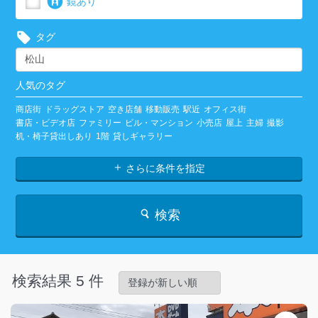
鏡あり
タグ
人気のタグ
商店街
ドラッグストア
空き店舗
移動販売
駅近
オフィス街
書店・ビデオ店
ファミリー
ビル・マンション
小売店
屋上
主婦
撮影
机・椅子貸出しあり
1階
貸しギャラリー
さらに条件を指定
検索
検索結果 5 件