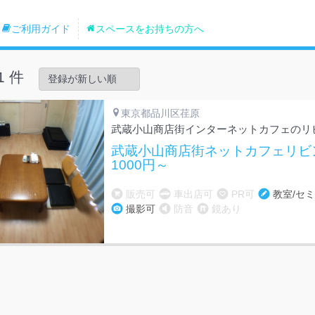
ご利用ガイド
スペースをお持ちの方へ
1 件
東京都品川区荏原
武蔵小山商店街インターネットカフェのリ
武蔵小山商店街ネットカフェリビ
1000円～
販売可
車出店可
PR可
教室/セ
撮影可
防音
鏡あり