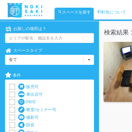
スペースを探す
軒先について
お探しの場所は？
検索結果 
スペースタイプ
全て
条件
販売可
車出店可
PR可
教室/セミナー可
撮影可
防音