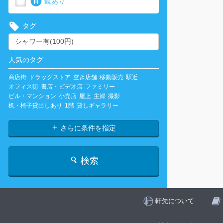
鏡あり
タグ
人気のタグ
商店街
ドラッグストア
空き店舗
移動販売
駅近
オフィス街
書店・ビデオ店
ファミリー
ビル・マンション
小売店
屋上
主婦
撮影
机・椅子貸出しあり
1階
貸しギャラリー
さらに条件を指定
検索
軒先について