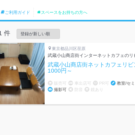
ご利用ガイド
スペースをお持ちの方へ
1 件
東京都品川区荏原
武蔵小山商店街インターネットカフェのリ
武蔵小山商店街ネットカフェリビ
1000円～
販売可
車出店可
PR可
教室/セ
撮影可
防音
鏡あり