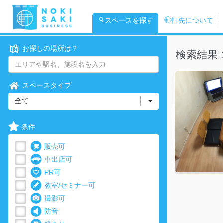
スペースを探す
軒先について
お探しの場所は？
検索結果 
スペースタイプ
全て
条件
販売可
車出店可
PR可
教室/セミナー可
撮影可
防音