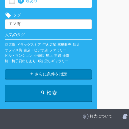
鏡あり
タグ
人気のタグ
商店街
ドラッグストア
空き店舗
移動販売
駅近
オフィス街
書店・ビデオ店
ファミリー
ビル・マンション
小売店
屋上
主婦
撮影
机・椅子貸出しあり
1階
貸しギャラリー
さらに条件を指定
検索
軒先について