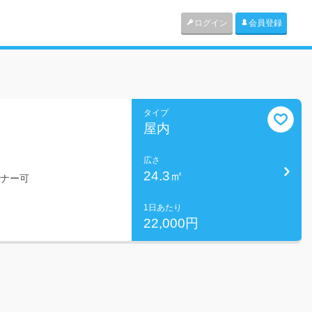
ログイン
会員登録
タイプ
屋内
広さ
24.3㎡
ミナー可
1日あたり
22,000円