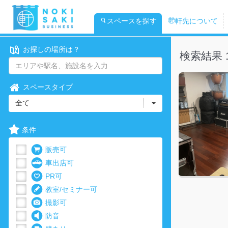
スペースを探す
軒先について
お探しの場所は？
検索結果 
スペースタイプ
全て
条件
販売可
車出店可
PR可
教室/セミナー可
撮影可
防音