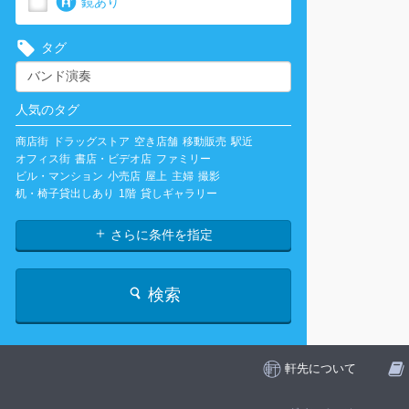
鏡あり
タグ
人気のタグ
商店街
ドラッグストア
空き店舗
移動販売
駅近
オフィス街
書店・ビデオ店
ファミリー
ビル・マンション
小売店
屋上
主婦
撮影
机・椅子貸出しあり
1階
貸しギャラリー
さらに条件を指定
検索
軒先について