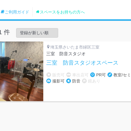
ご利用ガイド
スペースをお持ちの方へ
1 件
埼玉県さいたま市緑区三室
三室 防音スタジオ
三室 防音スタジオスペース
販売可
車出店可
PR可
教室/セ
撮影可
防音
鏡あり