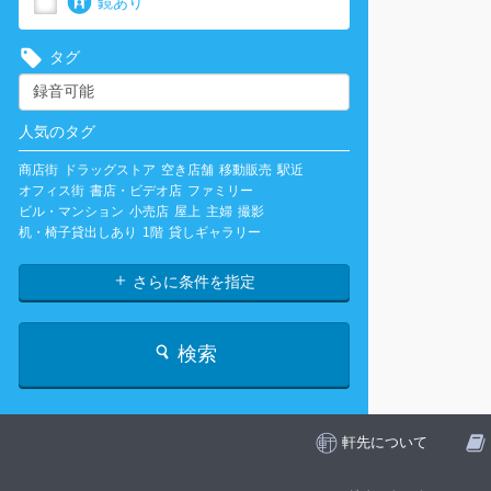
鏡あり
タグ
人気のタグ
商店街
ドラッグストア
空き店舗
移動販売
駅近
オフィス街
書店・ビデオ店
ファミリー
ビル・マンション
小売店
屋上
主婦
撮影
机・椅子貸出しあり
1階
貸しギャラリー
さらに条件を指定
検索
軒先について