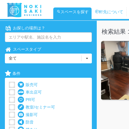
スペースを探す
軒先について
お探しの場所は？
検索結果 
スペースタイプ
全て
条件
販売可
車出店可
PR可
教室/セミナー可
撮影可
防音