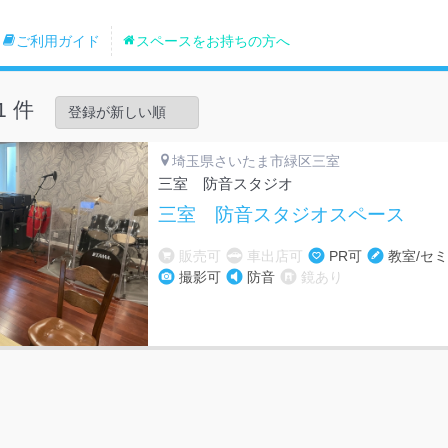
ご利用ガイド
スペースをお持ちの方へ
1 件
埼玉県さいたま市緑区三室
三室 防音スタジオ
三室 防音スタジオスペース
販売可
車出店可
PR可
教室/セ
撮影可
防音
鏡あり