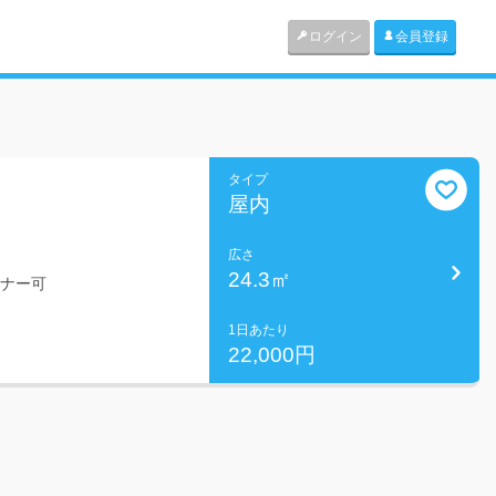
ログイン
会員登録
タイプ
屋内
広さ
24.3㎡
ミナー可
1日あたり
22,000円