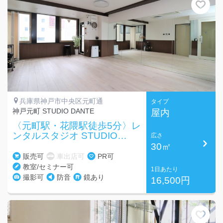
兵庫県神戸市中央区元町通
タイプ
神戸元町 STUDIO DANTE
屋内
〈元町駅・花隈駅徒歩5分〉レ
ンタルスタジオ STUDIO
広さ
DANTE
30㎡
販売可
車出店可
PR可
教室/セミナー可
1日あたり
撮影可
防音
鏡あり
16,500円