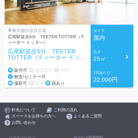
東京都渋谷区広尾
タイプ
広尾駅徒歩5分 TEETER TOTTER（テ
屋内
ィーター トッタ―）
広尾駅徒歩5分 TEETER
広さ
TOTTER（ティーター トッタ
25㎡
―）
販売可
車出店可
PR可
1日あたり
教室/セミナー可
22,000円
撮影可
防音
鏡あり
軒先について
ご利用の流れ
スペースをお持ちの方へ
よくあるご質問
お問い合わせ
ログインページ
サービス利用規約