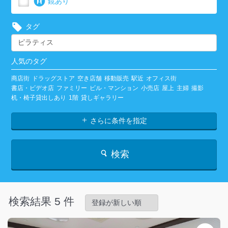
鏡あり
タグ
人気のタグ
商店街
ドラッグストア
空き店舗
移動販売
駅近
オフィス街
書店・ビデオ店
ファミリー
ビル・マンション
小売店
屋上
主婦
撮影
机・椅子貸出しあり
1階
貸しギャラリー
さらに条件を指定
検索
検索結果 5 件