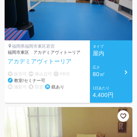
福岡県福岡市東区若宮
タイプ
福岡市東区 アカデミアヴィトーリア
屋内
アカデミアヴィトーリア
広さ
80㎡
販売可
車出店可
PR可
教室/セミナー可
撮影可
防音
鏡あり
1日あたり
4,400円