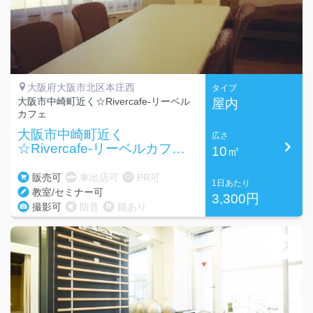
大阪府大阪市北区本庄西
タイプ
大阪市中崎町近く☆Rivercafe-リーベル
屋内
カフェ
大阪市中崎町近く
広さ
☆Rivercafe-リーベルカフ
10㎡
ェ フリースペース
販売可
車出店可
PR可
1日あたり
教室/セミナー可
3,300円
撮影可
防音
鏡あり