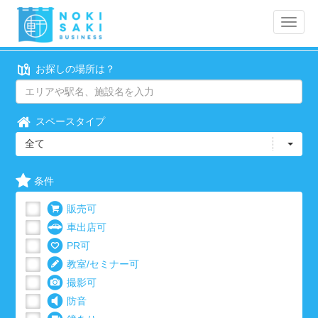
Toggle
naviga
お探しの場所は？
スペースタイプ
全て
条件
販売可
車出店可
PR可
教室/セミナー可
撮影可
防音