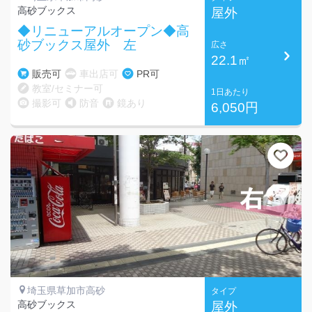
高砂ブックス
屋外
◆リニューアルオープン◆高
砂ブックス屋外 左
広さ
22.1㎡
販売可
車出店可
PR可
教室/セミナー可
1日あたり
撮影可
防音
鏡あり
6,050円
埼玉県草加市高砂
タイプ
高砂ブックス
屋外