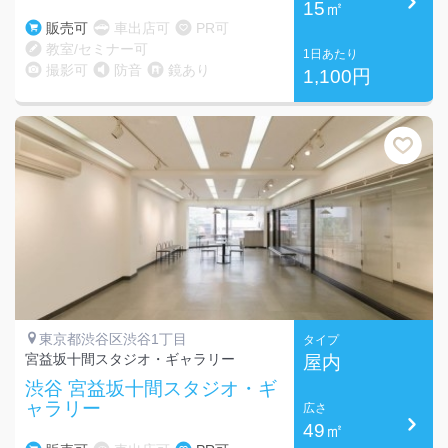
15㎡
販売可
車出店可
PR可
教室/セミナー可
1日あたり
撮影可
防音
鏡あり
1,100円
東京都渋谷区渋谷1丁目
タイプ
宮益坂十間スタジオ・ギャラリー
屋内
渋谷 宮益坂十間スタジオ・ギ
ャラリー
広さ
49㎡