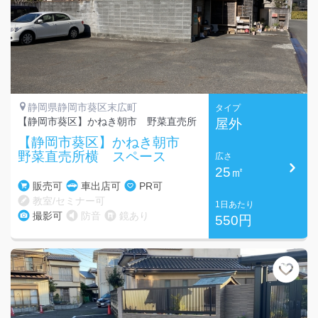
静岡県静岡市葵区末広町
タイプ
【静岡市葵区】かねき朝市 野菜直売所
屋外
【静岡市葵区】かねき朝市
野菜直売所横 スペース
広さ
25㎡
販売可
車出店可
PR可
教室/セミナー可
1日あたり
撮影可
防音
鏡あり
550円