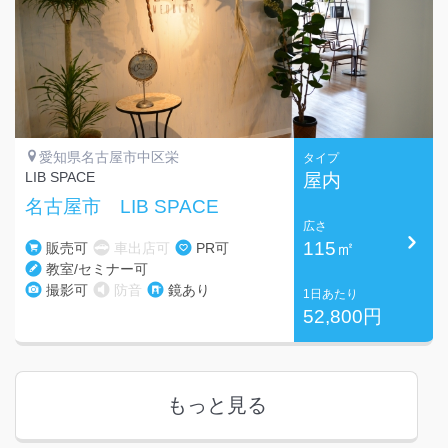
愛知県名古屋市中区栄
タイプ
LIB SPACE
屋内
名古屋市 LIB SPACE
広さ
115㎡
販売可
車出店可
PR可
教室/セミナー可
撮影可
防音
鏡あり
1日あたり
52,800円
もっと見る