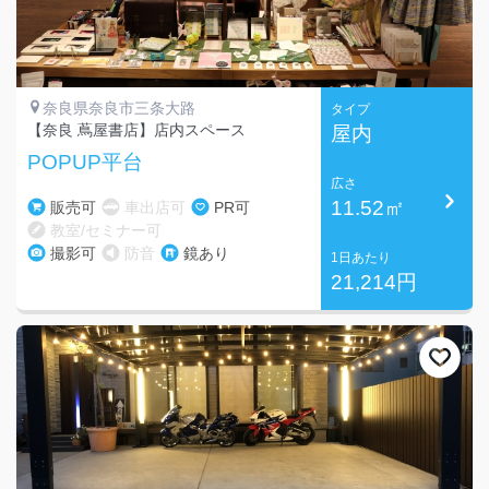
奈良県奈良市三条大路
タイプ
【奈良 蔦屋書店】店内スペース
屋内
POPUP平台
広さ
11.52㎡
販売可
車出店可
PR可
教室/セミナー可
撮影可
防音
鏡あり
1日あたり
21,214円