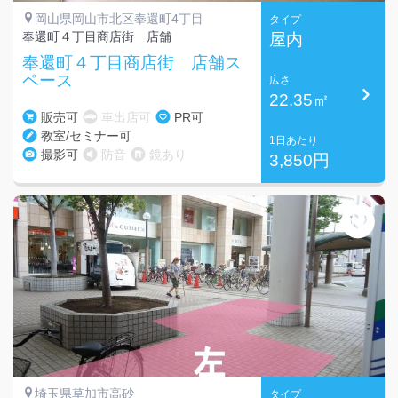
岡山県岡山市北区奉還町4丁目
タイプ
奉還町４丁目商店街 店舗
屋内
奉還町４丁目商店街 店舗ス
ペース
広さ
22.35㎡
販売可
車出店可
PR可
教室/セミナー可
1日あたり
撮影可
防音
鏡あり
3,850円
埼玉県草加市高砂
タイプ