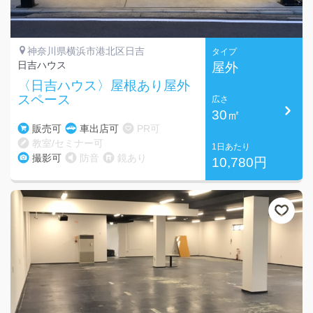
神奈川県横浜市港北区日吉
タイプ
日吉ハウス
屋外
〈日吉ハウス〉屋根あり屋外
スペース
広さ
30㎡
販売可
車出店可
PR可
教室/セミナー可
1日あたり
撮影可
防音
鏡あり
10,780円