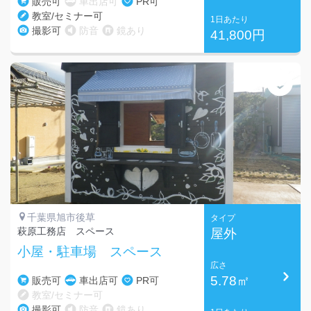
販売可
車出店可
PR可
教室/セミナー可
1日あたり
撮影可
防音
鏡あり
41,800円
千葉県旭市後草
タイプ
萩原工務店 スペース
屋外
小屋・駐車場 スペース
広さ
5.78㎡
販売可
車出店可
PR可
教室/セミナー可
撮影可
防音
鏡あり