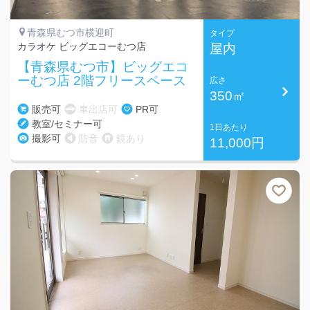
青森県むつ市横迎町
タイプ
カラオケ ビッグエコーむつ店
屋内
【青森県むつ市】ビッグエコ
ーむつ店 2階フリースペース
広さ
350㎡
販売可
車出店可
PR可
教室/セミナー可
1日あたり
撮影可
防音
鏡あり
11,000円