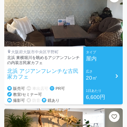
大阪府大阪市中央区平野町
タイプ
北浜 東横堀川を眺めるアジアンフレンチ
屋内
の内装古民家カフェ
北浜 アジアンフレンチな古民
広さ
家カフェ
20㎡
販売可
車出店可
PR可
1日あたり
教室/セミナー可
6,600円
撮影可
防音
鏡あり