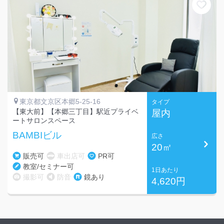
東京都文京区本郷5-25-16
タイプ
【東大前】【本郷三丁目】駅近プライベ
屋内
ートサロンスペース
BAMBIビル
広さ
20㎡
販売可
車出店可
PR可
教室/セミナー可
1日あたり
撮影可
防音
鏡あり
4,620円