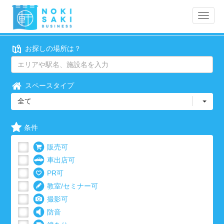
Toggle
naviga
お探しの場所は？
スペースタイプ
全て
条件
販売可
車出店可
PR可
教室/セミナー可
撮影可
防音