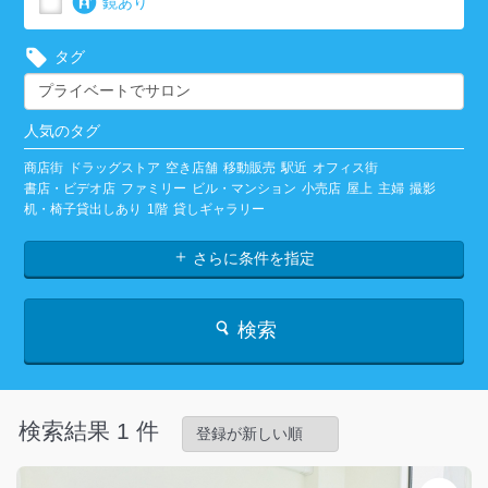
鏡あり
タグ
人気のタグ
商店街
ドラッグストア
空き店舗
移動販売
駅近
オフィス街
書店・ビデオ店
ファミリー
ビル・マンション
小売店
屋上
主婦
撮影
机・椅子貸出しあり
1階
貸しギャラリー
さらに条件を指定
検索
検索結果 1 件