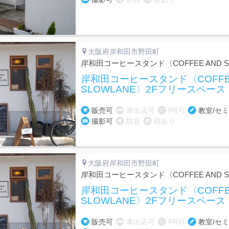
大阪府岸和田市野田町
岸和田コーヒースタンド〈COFFEE AND S
岸和田コーヒースタンド〈COFFEE
SLOWLANE〉2Fフリースペー
販売可
車出店可
PR可
教室/セ
撮影可
防音
鏡あり
大阪府岸和田市野田町
岸和田コーヒースタンド〈COFFEE AND S
岸和田コーヒースタンド〈COFFEE
SLOWLANE〉2Fフリースペース
販売可
車出店可
PR可
教室/セ