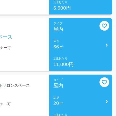
1日あたり
6,600円
タイプ
屋内
ペース
広さ
66㎡
ミナー可
1日あたり
11,000円
タイプ
屋内
トサロンスペース
広さ
20㎡
ミナー可
1日あたり