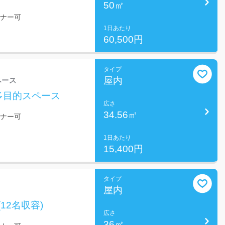
50㎡
ミナー可
1日あたり
60,500円
タイプ
屋内
ペース
多目的スペース
広さ
34.56㎡
ミナー可
1日あたり
15,400円
タイプ
屋内
12名収容)
広さ
36㎡