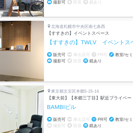
撮影可
防音
鏡あり
北海道札幌市中央区南七条西
【すすきの】イベントスペース
【すすきの】TWLV イベントス
販売可
車出店可
PR可
教室/セ
撮影可
防音
鏡あり
東京都文京区本郷5-25-16
【東大前】【本郷三丁目】駅近プライベー
BAMBIビル
販売可
車出店可
PR可
教室/セ
撮影可
防音
鏡あり