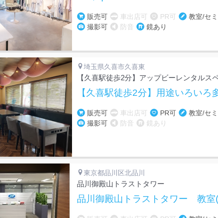
販売可
車出店可
PR可
教室/セ
撮影可
防音
鏡あり
埼玉県久喜市久喜東
【久喜駅徒歩2分】アップビーレンタルス
【久喜駅徒歩2分】用途いろいろ
販売可
車出店可
PR可
教室/セ
撮影可
防音
鏡あり
東京都品川区北品川
品川御殿山トラストタワー
品川御殿山トラストタワー 教室(