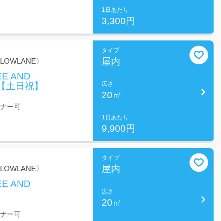
1日あたり
3,300円
タイプ
屋内
LOWLANE〉
 AND
広さ
ス【土日祝】
20㎡
ミナー可
1日あたり
9,900円
タイプ
屋内
LOWLANE〉
 AND
広さ
20㎡
ミナー可