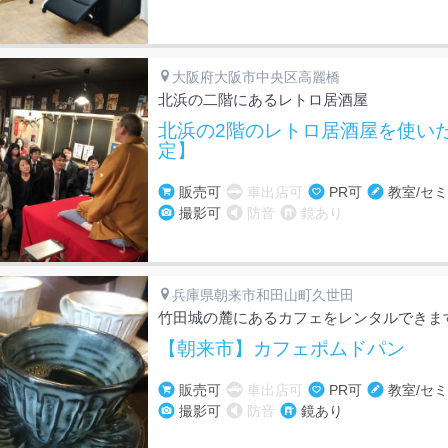
大阪府大阪市中央区高麗橋
北浜の二階にあるレトロ居酒屋
北浜の2階のレトロ居酒屋を使い
定】
販売可
車出店可
PR可
教室/セ
撮影可
防音
鏡あり
兵庫県朝来市和田山町久世田
竹田城の麓にあるカフェをレンタルできま
【朝来市】カフェポムドパン
販売可
車出店可
PR可
教室/セ
撮影可
防音
鏡あり