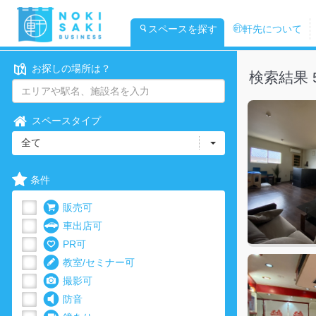
スペースを探す
軒先について
お探しの場所は？
検索結果 5
スペースタイプ
全て
条件
販売可
車出店可
PR可
教室/セミナー可
撮影可
防音