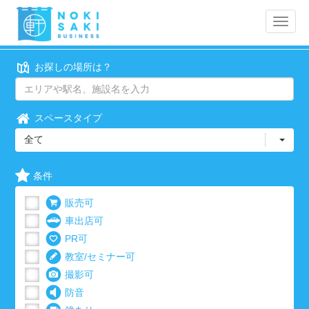
Toggle
naviga
お探しの場所は？
スペースタイプ
全て
条件
販売可
車出店可
PR可
教室/セミナー可
撮影可
防音