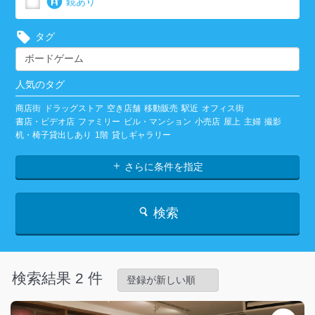
鏡あり
タグ
人気のタグ
商店街
ドラッグストア
空き店舗
移動販売
駅近
オフィス街
書店・ビデオ店
ファミリー
ビル・マンション
小売店
屋上
主婦
撮影
机・椅子貸出しあり
1階
貸しギャラリー
さらに条件を指定
検索
検索結果 2 件