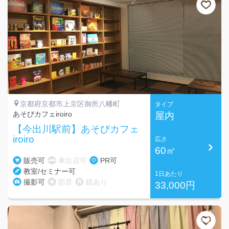
京都府京都市上京区御所八幡町
タイプ
あそびカフェiroiro
屋内
【今出川駅前】あそびカフェ
iroiro
広さ
60㎡
販売可
車出店可
PR可
教室/セミナー可
1日あたり
撮影可
防音
鏡あり
33,000円