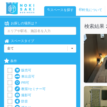
スペースを探す
軒先について
お探しの場所は？
検索結果 
スペースタイプ
全て
条件
販売可
車出店可
PR可
教室/セミナー可
撮影可
防音