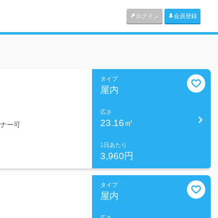
ログイン
会員登録
タイプ
屋内
広さ
23.16㎡
ミナー可
1日あたり
3,960円
タイプ
屋内