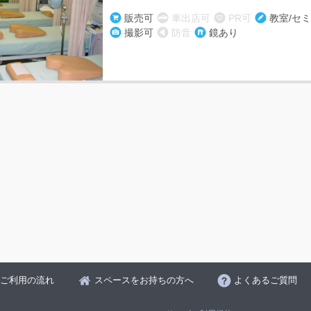
販売可
車出店可
PR可
教室/セ
撮影可
防音
鏡あり
ご利用の流れ
スペースをお持ちの方へ
よくあるご質問