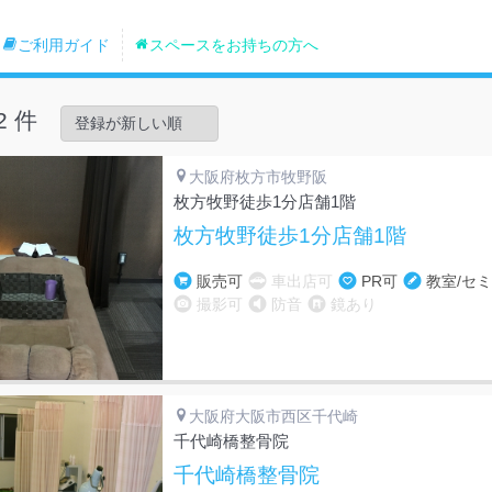
ご利用ガイド
スペースをお持ちの方へ
2 件
大阪府枚方市牧野阪
枚方牧野徒歩1分店舗1階
枚方牧野徒歩1分店舗1階
販売可
車出店可
PR可
教室/セ
撮影可
防音
鏡あり
大阪府大阪市西区千代崎
千代崎橋整骨院
千代崎橋整骨院