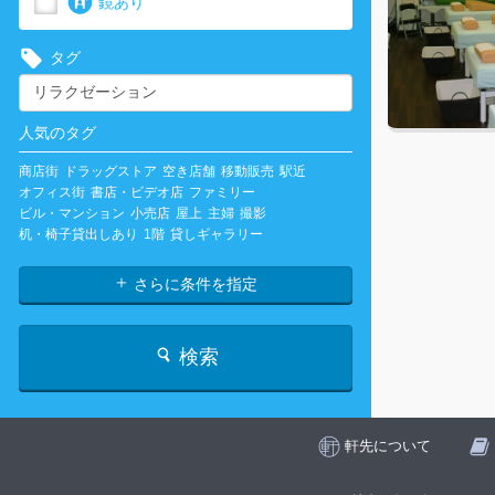
鏡あり
タグ
人気のタグ
商店街
ドラッグストア
空き店舗
移動販売
駅近
オフィス街
書店・ビデオ店
ファミリー
ビル・マンション
小売店
屋上
主婦
撮影
机・椅子貸出しあり
1階
貸しギャラリー
さらに条件を指定
検索
軒先について