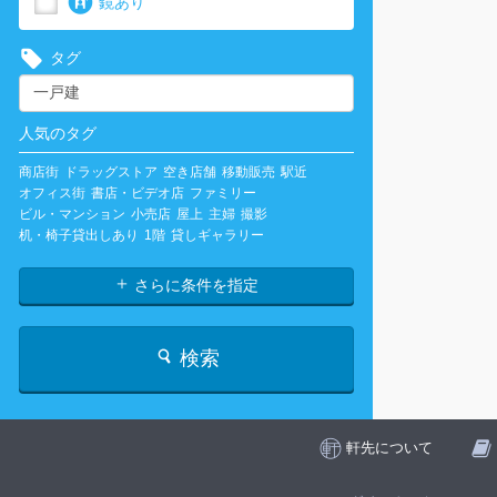
鏡あり
タグ
人気のタグ
商店街
ドラッグストア
空き店舗
移動販売
駅近
オフィス街
書店・ビデオ店
ファミリー
ビル・マンション
小売店
屋上
主婦
撮影
机・椅子貸出しあり
1階
貸しギャラリー
さらに条件を指定
検索
軒先について