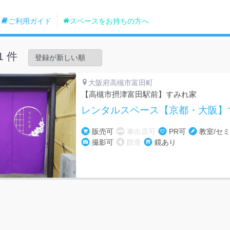
ご利用ガイド
スペースをお持ちの方へ
1 件
大阪府高槻市富田町
【高槻市摂津富田駅前】すみれ家
レンタルスペース【京都・大阪】
販売可
車出店可
PR可
教室/セ
撮影可
防音
鏡あり