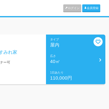
ログイン
会員登録
タイプ
屋内
すみれ家
広さ
40㎡
ミナー可
1日あたり
110,000円