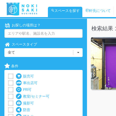
スペースを探す
軒先について
お探しの場所は？
検索結果 
スペースタイプ
全て
条件
販売可
車出店可
PR可
教室/セミナー可
撮影可
防音