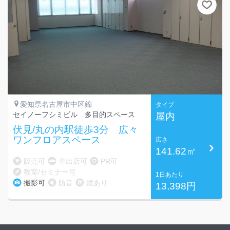
愛知県名古屋市中区錦
タイプ
セイノーフシミビル 多目的スペース
屋内
伏見/丸の内駅徒歩3分 広々
ワンフロアスペース
広さ
141.62㎡
販売可
車出店可
PR可
教室/セミナー可
1日あたり
撮影可
防音
鏡あり
13,398円