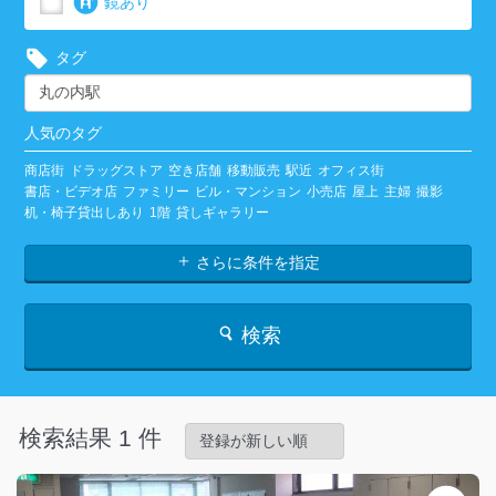
鏡あり
タグ
人気のタグ
商店街
ドラッグストア
空き店舗
移動販売
駅近
オフィス街
書店・ビデオ店
ファミリー
ビル・マンション
小売店
屋上
主婦
撮影
机・椅子貸出しあり
1階
貸しギャラリー
さらに条件を指定
検索
検索結果 1 件