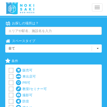
Toggle
naviga
お探しの場所は？
スペースタイプ
全て
条件
販売可
車出店可
PR可
教室/セミナー可
撮影可
防音