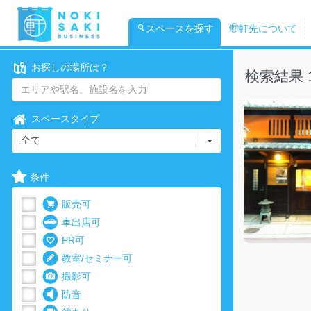
スペースを探す
軒先について
お探しの場所は？
検索結果 
スペースタイプ
全て
条件
販売可
車出店可
PR可
教室/セミナー可
撮影可
防音