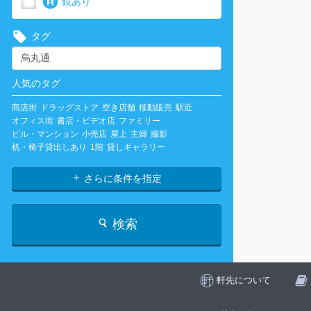
鏡あり
タグ
人気のタグ
商店街
ドラッグストア
空き店舗
移動販売
駅近
オフィス街
書店・ビデオ店
ファミリー
ビル・マンション
小売店
屋上
主婦
撮影
机・椅子貸出しあり
1階
貸しギャラリー
さらに条件を指定
検索
軒先について