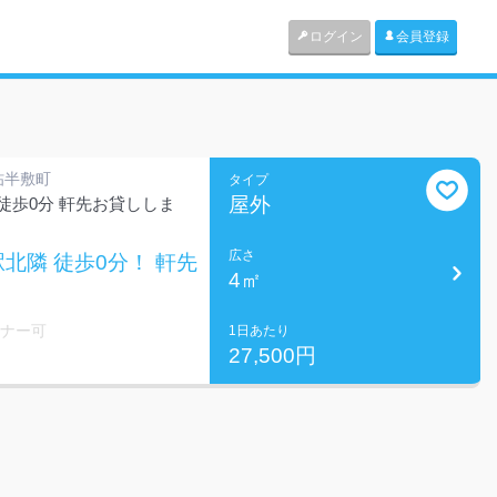
ログイン
会員登録
帖半敷町
タイプ
屋外
徒歩0分 軒先お貸ししま
広さ
北隣 徒歩0分！ 軒先
4㎡
ミナー可
1日あたり
27,500円