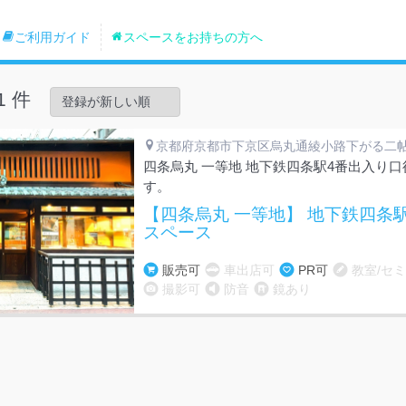
ご利用ガイド
スペースをお持ちの方へ
1 件
京都府京都市下京区烏丸通綾小路下がる二
四条烏丸 一等地 地下鉄四条駅4番出入り口
す。
【四条烏丸 一等地】 地下鉄四条駅
スペース
販売可
車出店可
PR可
教室/セ
撮影可
防音
鏡あり