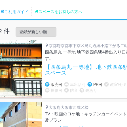
ご利用ガイド
スペースをお持ちの方へ
2 件
京都府京都市下京区烏丸通綾小路下がる二
四条烏丸 一等地 地下鉄四条駅4番出入り口
す。
【四条烏丸 一等地】 地下鉄四条駅
スペース
販売可
車出店可
PR可
教室/セ
撮影可
防音
鏡あり
大阪府大阪市西成区松
TV・映画のロケ地：キッチンカーイベント
常プラン