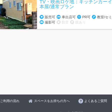
TV・映画ロケ地：キッチンカー
本屋/通常プラン
販売可
車出店可
PR可
教室/セ
撮影可
防音
鏡あり
ご利用の流れ
スペースをお持ちの方へ
よくあるご質問