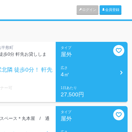
ログイン
会員登録
帖半敷町
タイプ
屋外
徒歩0分 軒先お貸ししま
広さ
北隣 徒歩0分！ 軒先
4㎡
ミナー可
1日あたり
27,500円
タイプ
屋外
スペース＊丸本屋 / 通