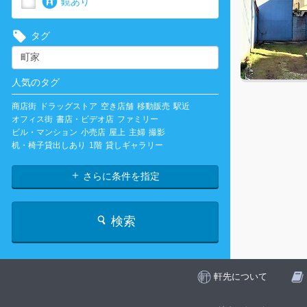
鏡あり
タグ
人気のタグ
商店街
ドラッグストア
空き店舗
移動販売
駅近
オフィス街
書店・ビデオ店
ファミリー
ビル・マンション
小売店
屋上
主婦
撮影
机・椅子貸出しあり
1階
貸しギャラリー
さらに条件を指定
検索
軒先について