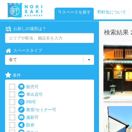
スペースを探す
軒先について
お探しの場所は？
検索結果 
スペースタイプ
全て
条件
販売可
車出店可
PR可
教室/セミナー可
撮影可
防音