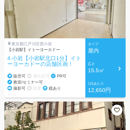
東京都江戸川区西小岩
タイプ
【小岩駅】イトーヨーカドー
屋内
4.小岩【小岩駅北口1分】イト
ーヨーカドーの店舗区画！
広さ
15.5㎡
販売可
車出店可
PR可
教室/セミナー可
1日あたり
撮影可
防音
鏡あり
12,650円