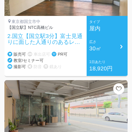
東京都国立市中
タイプ
【国立駅】NTC高橋ビル
屋内
2.国立【国立駅3分】富士見通
りに面した人通りのあるレン
広さ
タルスペース！
30㎡
販売可
車出店可
PR可
教室/セミナー可
1日あたり
撮影可
防音
鏡あり
18,920円