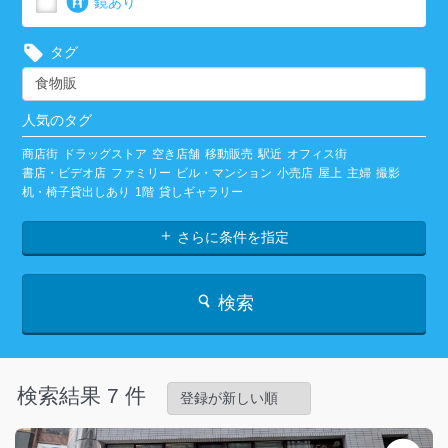
鏡あり
タグ
人気のタグ
商店街
ドラッグストア
空き店舗
移動販売
駅近
オフィス街
書店・ビデオ店
ファミリー
ビル・マンション
小売店
屋上
主婦
撮影
机・椅子貸出しあり
1階
貸しギャラリー
さらに条件を指定
検索
検索結果 7 件