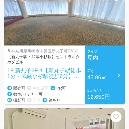
神奈川県川崎市中原区新丸子町738-2
タイプ
【新丸子駅・武蔵小杉駅】セントラルタ
屋内
カダビル
18.新丸子2F-1【新丸子駅徒歩
広さ
1分・武蔵小杉駅徒歩6分】2
45.96㎡
階レンタルスペース
販売可
車出店可
PR可
1日あたり
教室/セミナー可
12,650円
撮影可
防音
鏡あり