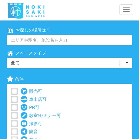
Toggle
naviga
お探しの場所は？
スペースタイプ
全て
条件
販売可
車出店可
PR可
教室/セミナー可
撮影可
防音