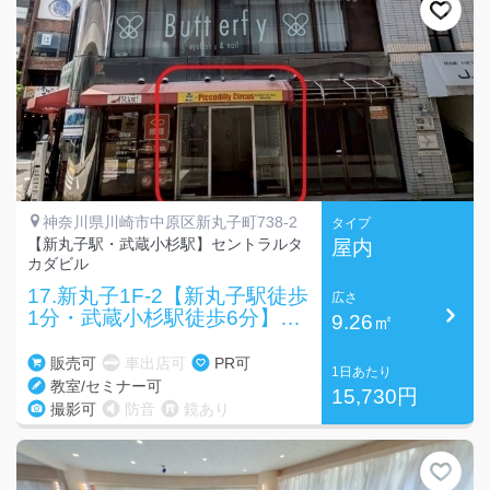
神奈川県川崎市中原区新丸子町738-2
タイプ
【新丸子駅・武蔵小杉駅】セントラルタ
屋内
カダビル
17.新丸子1F-2【新丸子駅徒歩
広さ
1分・武蔵小杉駅徒歩6分】路
9.26㎡
面レンタルスペース
販売可
車出店可
PR可
1日あたり
教室/セミナー可
15,730円
撮影可
防音
鏡あり