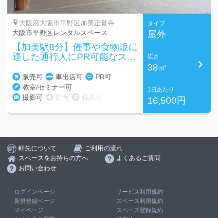
大阪府大阪市平野区加美正覚寺
タイプ
大阪市平野区レンタルスペース
屋外
【加美駅8分】催事や食物販に
適した通行人にPR可能なスペ
広さ
ース
38㎡
販売可
車出店可
PR可
教室/セミナー可
1日あたり
撮影可
防音
鏡あり
16,500円
軒先について
ご利用の流れ
スペースをお持ちの方へ
よくあるご質問
お問い合わせ
ログインページ
サービス利用規約
新規登録ページ
スペース利用規約
マイページ
スペース登録規約