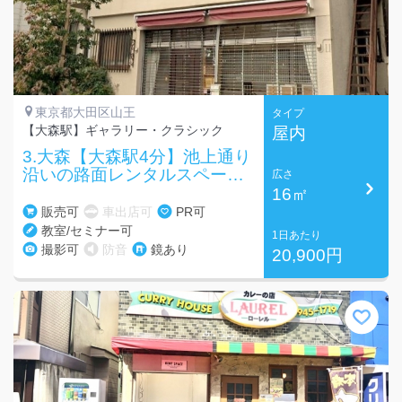
東京都大田区山王
タイプ
【大森駅】ギャラリー・クラシック
屋内
3.大森【大森駅4分】池上通り
沿いの路面レンタルスペー
広さ
ス！
16㎡
販売可
車出店可
PR可
教室/セミナー可
1日あたり
撮影可
防音
鏡あり
20,900円