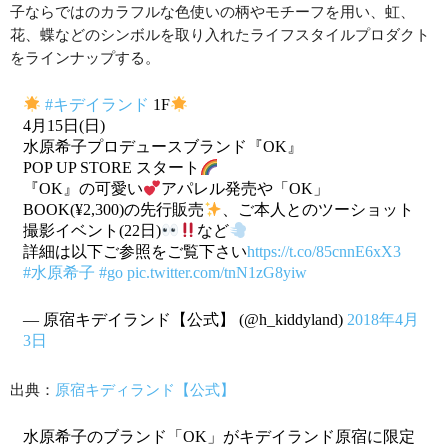
子ならではのカラフルな色使いの柄やモチーフを用い、虹、
花、蝶などのシンボルを取り入れたライフスタイルプロダクト
をラインナップする。
#キデイランド
1F
4月15日(日)
水原希子プロデュースブランド『OK』
POP UP STORE スタート
『OK』の可愛い
アパレル発売や「OK」
BOOK(¥2,300)の先行販売
、ご本人とのツーショット
撮影イベント(22日)
など
詳細は以下ご参照をご覧下さい
https://t.co/85cnnE6xX3
#水原希子
#go
pic.twitter.com/tnN1zG8yiw
— 原宿キデイランド【公式】 (@h_kiddyland)
2018年4月
3日
出典：
原宿キディランド【公式】
水原希子のブランド「OK」がキデイランド原宿に限定