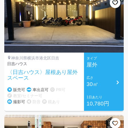
神奈川県横浜市港北区日吉
タイプ
日吉ハウス
屋外
〈日吉ハウス〉屋根あり屋外
スペース
広さ
30㎡
販売可
車出店可
PR可
教室/セミナー可
1日あたり
撮影可
防音
鏡あり
10,780円