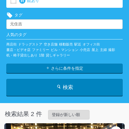
鏡あり
タグ
人気のタグ
商店街
ドラッグストア
空き店舗
移動販売
駅近
オフィス街
書店・ビデオ店
ファミリー
ビル・マンション
小売店
屋上
主婦
撮影
机・椅子貸出しあり
1階
貸しギャラリー
さらに条件を指定
検索
検索結果 2 件