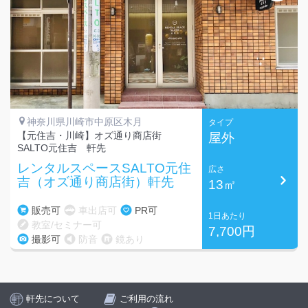
神奈川県川崎市中原区木月
タイプ
【元住吉・川崎】オズ通り商店街
屋外
SALTO元住吉 軒先
レンタルスペースSALTO元住
広さ
吉（オズ通り商店街）軒先
13㎡
販売可
車出店可
PR可
1日あたり
教室/セミナー可
7,700円
撮影可
防音
鏡あり
軒先について
ご利用の流れ