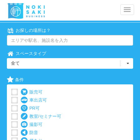
Toggle
naviga
お探しの場所は？
スペースタイプ
全て
条件
販売可
車出店可
PR可
教室/セミナー可
撮影可
防音