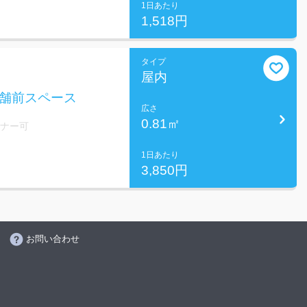
1日あたり
1,518円
タイプ
屋内
店舗前スペース
広さ
0.81㎡
ミナー可
1日あたり
3,850円
お問い合わせ