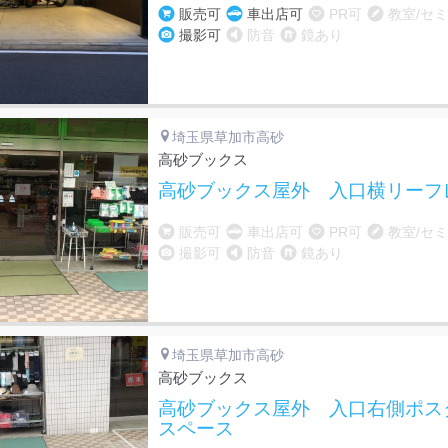
販売可
車出店可
PR可
教室/セ
撮影可
防音
鏡あり
埼玉県草加市高砂
高砂ブックス
高砂ブックス屋外 入口横リーフ
販売可
車出店可
PR可
教室/セ
撮影可
防音
鏡あり
埼玉県草加市高砂
高砂ブックス
高砂ブックス屋外 入口右側ポス
スペース