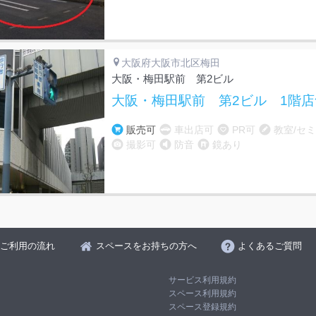
大阪府大阪市北区梅田
大阪・梅田駅前 第2ビル
大阪・梅田駅前 第2ビル 1階
販売可
車出店可
PR可
教室/セ
撮影可
防音
鏡あり
ご利用の流れ
スペースをお持ちの方へ
よくあるご質問
サービス利用規約
スペース利用規約
スペース登録規約