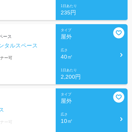
1日あたり
235円
タイプ
屋外
ペース
ンタルスペース
広さ
40㎡
ミナー可
1日あたり
2,200円
タイプ
屋外
ス
広さ
10㎡
ミナー可