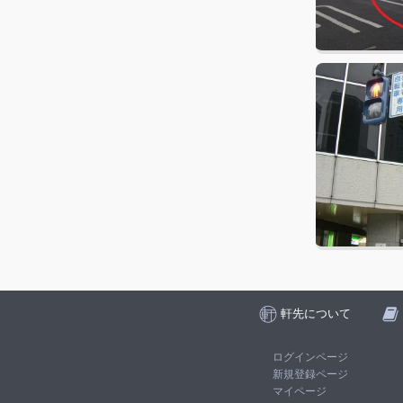
軒先について
ログインページ
新規登録ページ
マイページ