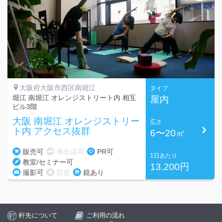
大阪府大阪市西区南堀江
タイプ
堀江 南堀江 オレンジストリート内 相互
屋内
ビル3階
大阪 南堀江 オレンジストリー
広さ
ト内 アクセス抜群
6〜20㎡
販売可
車出店可
PR可
1日あたり
教室/セミナー可
13,200円
撮影可
防音
鏡あり
軒先について
ご利用の流れ