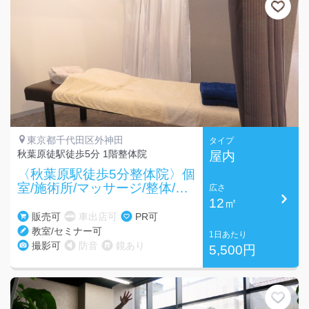
東京都千代田区外神田
タイプ
秋葉原徒駅徒歩5分 1階整体院
屋内
〈秋葉原駅徒歩5分整体院〉個
室/施術所/マッサージ/整体/指
広さ
圧
12㎡
販売可
車出店可
PR可
教室/セミナー可
1日あたり
撮影可
防音
鏡あり
5,500円