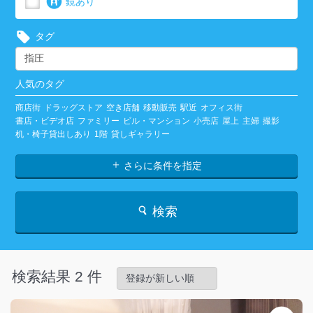
鏡あり
タグ
人気のタグ
商店街
ドラッグストア
空き店舗
移動販売
駅近
オフィス街
書店・ビデオ店
ファミリー
ビル・マンション
小売店
屋上
主婦
撮影
机・椅子貸出しあり
1階
貸しギャラリー
さらに条件を指定
検索
検索結果 2 件