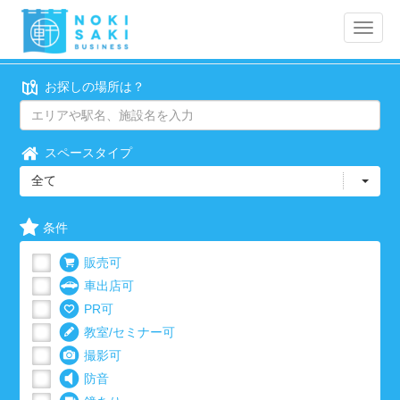
Toggle
naviga
お探しの場所は？
スペースタイプ
全て
条件
販売可
車出店可
PR可
教室/セミナー可
撮影可
防音