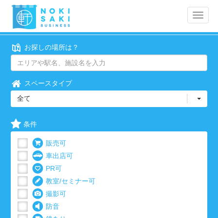
Toggle
naviga
お探しの場所は？
スペースタイプ
全て
条件
販売可
車出店可
PR可
教室/セミナー可
撮影可
防音