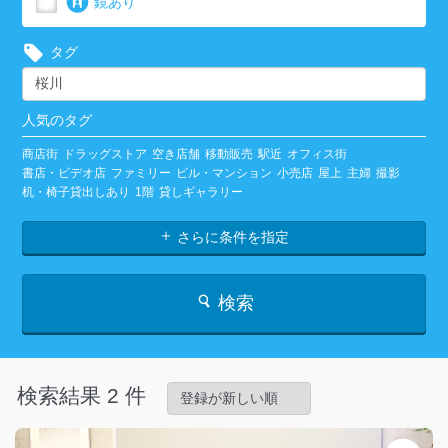
鏡あり
タグ
人気のタグ
商店街
ドラッグストア
空き店舗
移動販売
駅近
オフィス街
書店・ビデオ店
ファミリー
ビル・マンション
小売店
屋上
主婦
撮影
机・椅子貸出しあり
1階
貸しギャラリー
さらに条件を指定
検索
検索結果 2 件