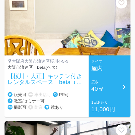
大阪府大阪市浪速区桜川4-5-9
タイプ
大阪市浪速区 beta(ベタ）
屋内
【桜川・大正】キッチン付き
レンタルスペース beta（ベ
広さ
タ）
40㎡
販売可
車出店可
PR可
教室/セミナー可
1日あたり
撮影可
防音
鏡あり
11,000円