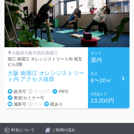
大阪府大阪市西区南堀江
タイプ
堀江 南堀江 オレンジストリート内 相互
屋内
ビル3階
大阪 南堀江 オレンジストリー
広さ
ト内 アクセス抜群
6〜20㎡
販売可
車出店可
PR可
1日あたり
教室/セミナー可
13,200円
撮影可
防音
鏡あり
軒先について
ご利用の流れ