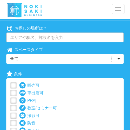
Toggle
naviga
お探しの場所は？
スペースタイプ
全て
条件
販売可
車出店可
PR可
教室/セミナー可
撮影可
防音