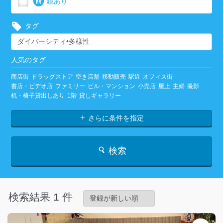
鏡あり
タグ
人気のタグ
商店街
ドラッグストア
空き店舗
移動販売
駅近
オフィス街
書店・ビデオ店
ファミリー
ビル・マンション
小売店
屋上
主婦
撮影
机・椅子貸出しあり
1階
貸しギャラリー
さらに条件を指定
検索
検索結果 1 件