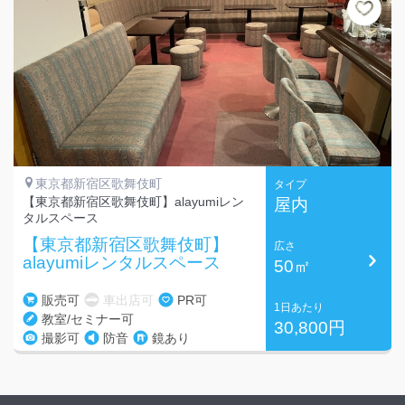
東京都新宿区歌舞伎町
タイプ
【東京都新宿区歌舞伎町】alayumiレン
屋内
タルスペース
【東京都新宿区歌舞伎町】
広さ
alayumiレンタルスペース
50㎡
販売可
車出店可
PR可
1日あたり
教室/セミナー可
30,800円
撮影可
防音
鏡あり