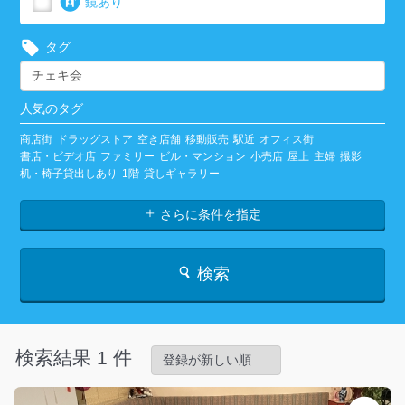
鏡あり
タグ
人気のタグ
商店街
ドラッグストア
空き店舗
移動販売
駅近
オフィス街
書店・ビデオ店
ファミリー
ビル・マンション
小売店
屋上
主婦
撮影
机・椅子貸出しあり
1階
貸しギャラリー
さらに条件を指定
検索
検索結果 1 件