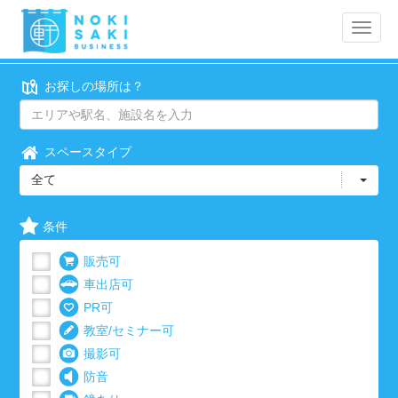
Toggle
naviga
お探しの場所は？
スペースタイプ
全て
条件
販売可
車出店可
PR可
教室/セミナー可
撮影可
防音