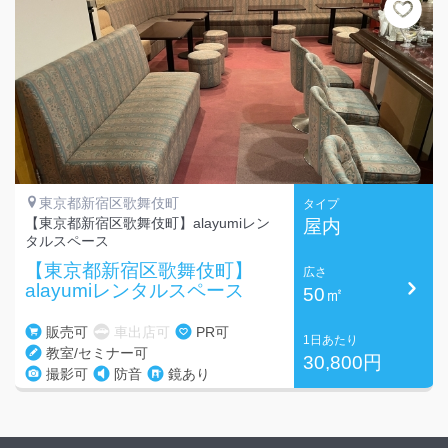
東京都新宿区歌舞伎町
タイプ
【東京都新宿区歌舞伎町】alayumiレン
屋内
タルスペース
【東京都新宿区歌舞伎町】
広さ
alayumiレンタルスペース
50㎡
販売可
車出店可
PR可
1日あたり
教室/セミナー可
30,800円
撮影可
防音
鏡あり