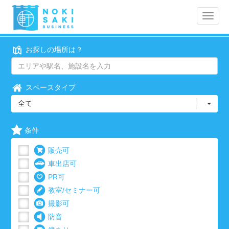
Toggle
naviga
お探しの場所は？
スペースタイプ
全て
条件
販売可
車出店可
PR可
教室/セミナー可
撮影可
防音