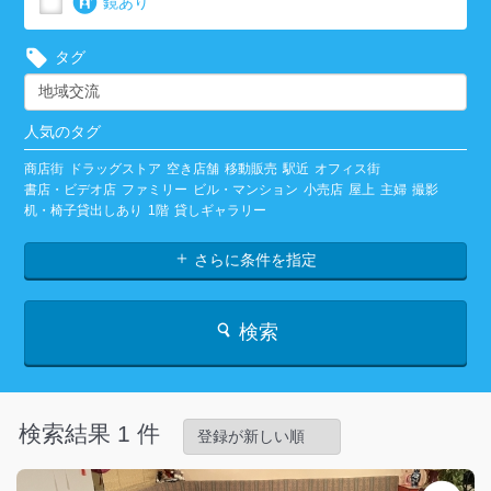
鏡あり
タグ
人気のタグ
商店街
ドラッグストア
空き店舗
移動販売
駅近
オフィス街
書店・ビデオ店
ファミリー
ビル・マンション
小売店
屋上
主婦
撮影
机・椅子貸出しあり
1階
貸しギャラリー
さらに条件を指定
検索
検索結果 1 件