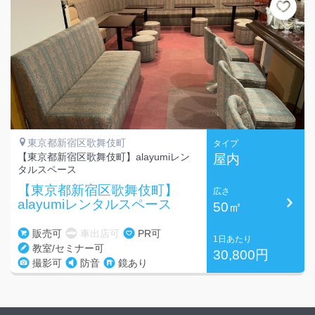
東京都新宿区歌舞伎町
タイプ
【東京都新宿区歌舞伎町】alayumiレン
屋内
タルスペース
【東京都新宿区歌舞伎町】
広さ
alayumiレンタルスペース
50㎡
販売可
車出店可
PR可
1日あたり
教室/セミナー可
30,800円
撮影可
防音
鏡あり