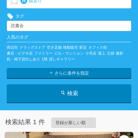
鏡あり
タグ
人気のタグ
商店街
ドラッグストア
空き店舗
移動販売
駅近
オフィス街
書店・ビデオ店
ファミリー
ビル・マンション
小売店
屋上
主婦
撮影
机・椅子貸出しあり
1階
貸しギャラリー
さらに条件を指定
検索
検索結果 1 件