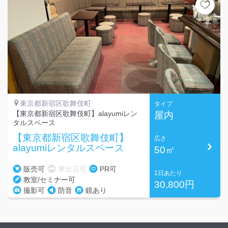
東京都新宿区歌舞伎町
タイプ
【東京都新宿区歌舞伎町】alayumiレン
屋内
タルスペース
【東京都新宿区歌舞伎町】
広さ
alayumiレンタルスペース
50㎡
販売可
車出店可
PR可
1日あたり
教室/セミナー可
30,800円
撮影可
防音
鏡あり