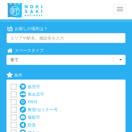
Toggle
naviga
お探しの場所は？
スペースタイプ
全て
条件
販売可
車出店可
PR可
教室/セミナー可
撮影可
防音