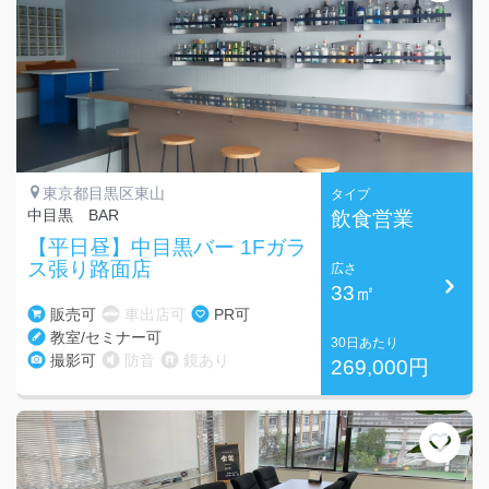
東京都目黒区東山
タイプ
中目黒 BAR
飲食営業
【平日昼】中目黒バー 1Fガラ
ス張り路面店
広さ
33㎡
販売可
車出店可
PR可
教室/セミナー可
30日あたり
撮影可
防音
鏡あり
269,000円