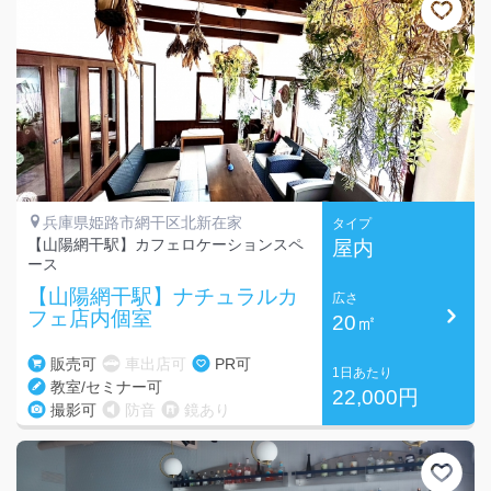
兵庫県姫路市網干区北新在家
タイプ
【山陽網干駅】カフェロケーションスペ
屋内
ース
【山陽網干駅】ナチュラルカ
広さ
フェ店内個室
20㎡
販売可
車出店可
PR可
1日あたり
教室/セミナー可
22,000円
撮影可
防音
鏡あり