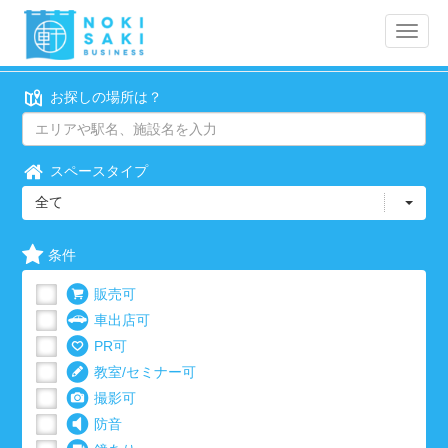
Toggle
naviga
お探しの場所は？
スペースタイプ
全て
条件
販売可
車出店可
PR可
教室/セミナー可
撮影可
防音