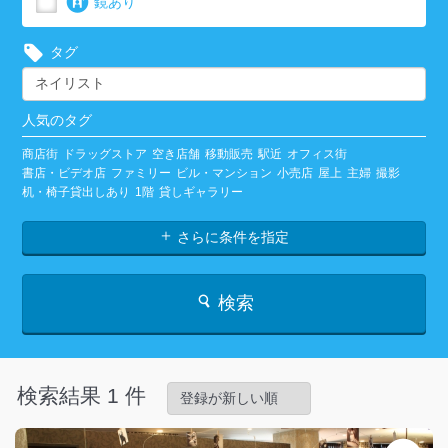
鏡あり
タグ
人気のタグ
商店街
ドラッグストア
空き店舗
移動販売
駅近
オフィス街
書店・ビデオ店
ファミリー
ビル・マンション
小売店
屋上
主婦
撮影
机・椅子貸出しあり
1階
貸しギャラリー
さらに条件を指定
検索
検索結果 1 件