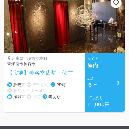
兵庫県宝塚市湯本町
タイプ
宝塚個室美容室
屋内
【宝塚】美容室店舗 個室
広さ
６㎡
販売可
車出店可
PR可
教室/セミナー可
撮影可
防音
鏡あり
1日あたり
11,000円