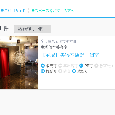
ご利用ガイド
スペースをお持ちの方へ
1 件
兵庫県宝塚市湯本町
宝塚個室美容室
【宝塚】美容室店舗 個室
販売可
車出店可
PR可
教室/セ
撮影可
防音
鏡あり