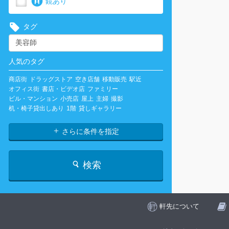
鏡あり
タグ
人気のタグ
商店街
ドラッグストア
空き店舗
移動販売
駅近
オフィス街
書店・ビデオ店
ファミリー
ビル・マンション
小売店
屋上
主婦
撮影
机・椅子貸出しあり
1階
貸しギャラリー
さらに条件を指定
検索
軒先について