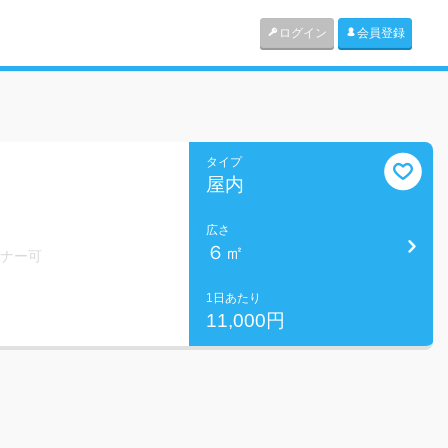
ログイン
会員登録
タイプ
屋内
広さ
６㎡
ミナー可
1日あたり
11,000円