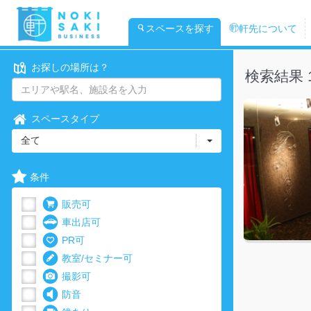
スペースを探す
軒先について
お探しの場所は？
検索結果 
スペースタイプ
全て
条件
販売可
車出店可
PR可
教室/セミナー可
撮影可
防音