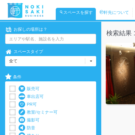
スペースを探す
軒先について
お探しの場所は？
検索結果 
スペースタイプ
全て
条件
販売可
車出店可
PR可
教室/セミナー可
撮影可
防音