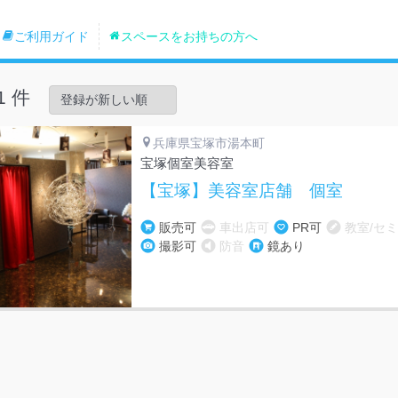
ご利用ガイド
スペースをお持ちの方へ
1 件
兵庫県宝塚市湯本町
宝塚個室美容室
【宝塚】美容室店舗 個室
販売可
車出店可
PR可
教室/セ
撮影可
防音
鏡あり