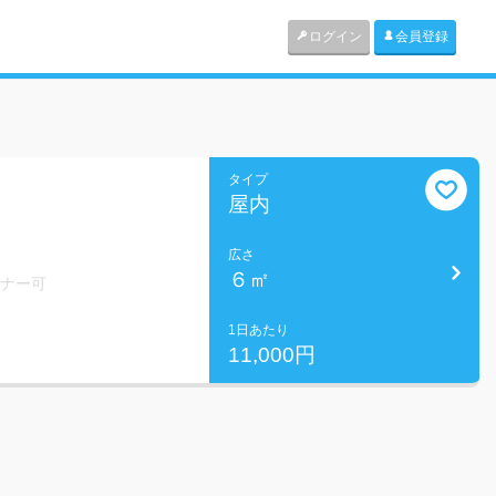
ログイン
会員登録
タイプ
屋内
広さ
６㎡
ミナー可
1日あたり
11,000円