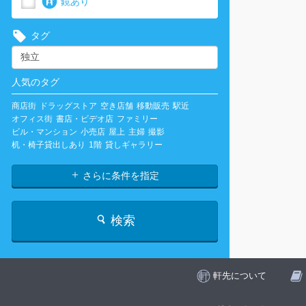
鏡あり
タグ
人気のタグ
商店街
ドラッグストア
空き店舗
移動販売
駅近
オフィス街
書店・ビデオ店
ファミリー
ビル・マンション
小売店
屋上
主婦
撮影
机・椅子貸出しあり
1階
貸しギャラリー
さらに条件を指定
検索
軒先について