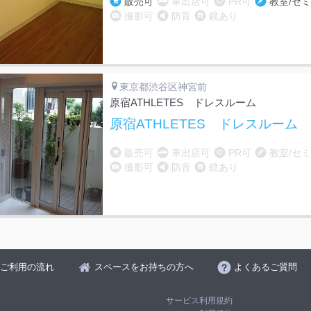
販売可
車出店可
PR可
教室/セ
撮影可
防音
鏡あり
東京都渋谷区神宮前
原宿ATHLETES ドレスルーム
原宿ATHLETES ドレスルーム
販売可
車出店可
PR可
教室/セ
撮影可
防音
鏡あり
ご利用の流れ
スペースをお持ちの方へ
よくあるご質問
サービス利用規約