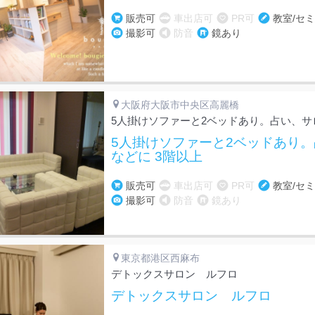
販売可
車出店可
PR可
教室/セ
撮影可
防音
鏡あり
大阪府大阪市中央区高麗橋
5人掛けソファーと2ベッドあり。占い、サ
5人掛けソファーと2ベッドあり
などに 3階以上
販売可
車出店可
PR可
教室/セ
撮影可
防音
鏡あり
東京都港区西麻布
デトックスサロン ルフロ
デトックスサロン ルフロ