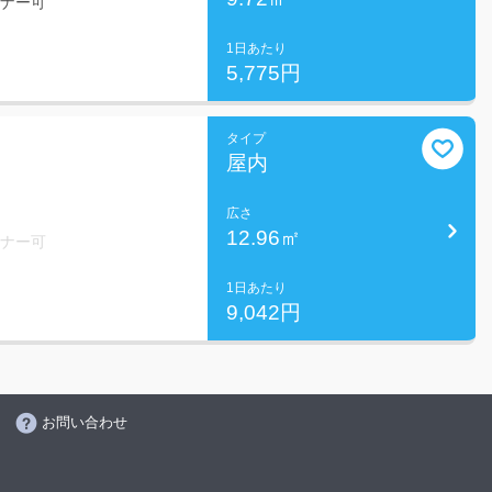
ミナー可
1日あたり
5,775円
タイプ
屋内
広さ
12.96㎡
ミナー可
1日あたり
9,042円
お問い合わせ