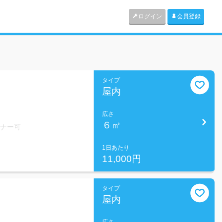
ログイン
会員登録
タイプ
屋内
広さ
６㎡
ミナー可
1日あたり
11,000円
タイプ
屋内