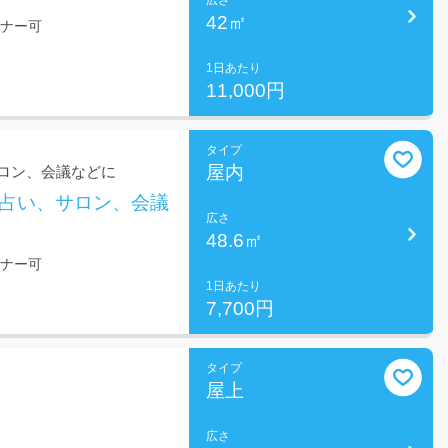
広さ
42㎡
ミナー可
1日あたり
11,000円
タイプ
屋内
ロン、会議などに
。占い、サロン、会議
広さ
48.6㎡
ミナー可
1日あたり
7,700円
タイプ
屋上
広さ