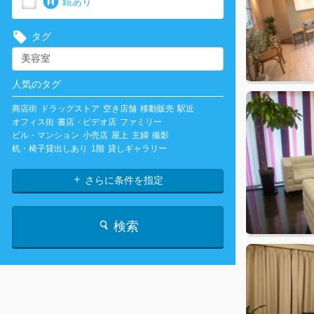
鏡あり
タグ
人気のタグ
商店街
ドラッグストア
空き店舗
移動販売
駅近
オフィス街
書店・ビデオ店
ファミリー
ビル・マンション
小売店
屋上
主婦
撮影
机・椅子貸出しあり
1階
貸しギャラリー
さらに条件を指定
検索