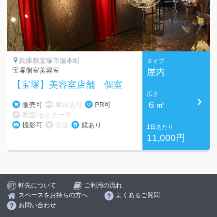
兵庫県宝塚市湯本町
タイプ
宝塚個室美容室
屋内
【宝塚】美容室店舗 個室
広さ
６㎡
販売可
車出店可
PR可
教室/セミナー可
撮影可
防音
鏡あり
1日あたり
11,000円
軒先について
ご利用の流れ
スペースをお持ちの方へ
よくあるご質問
お問い合わせ